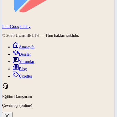
İndir
Google Play
©
2026
UzmanIELTS
— Tüm hakları saklıdır.
Anasayfa
Dersler
Yorumlar
Blog
Ücretler
Eğitim Danışmanı
Çevrimiçi (online)