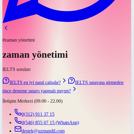
#zaman yönetimi
zaman yönetimi
IELTS soruları
IELTS en iyi nasıl çalışılır?
IELTS sınavına girmeden
önce deneme sınavı yapmalı mıyım?
İletişim Merkezi (09.00 - 22.00)
0(312) 911 37 15
0(546) 855 07 15
(WhatsApp)
destek@uzmandil.com