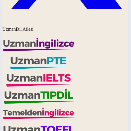
UzmanDil Ailesi