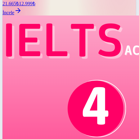
21.665
₺
12.999
₺
İncele