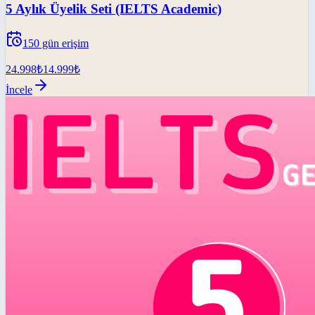
5 Aylık Üyelik Seti (IELTS Academic)
150
gün erişim
24.998
₺
14.999
₺
İncele