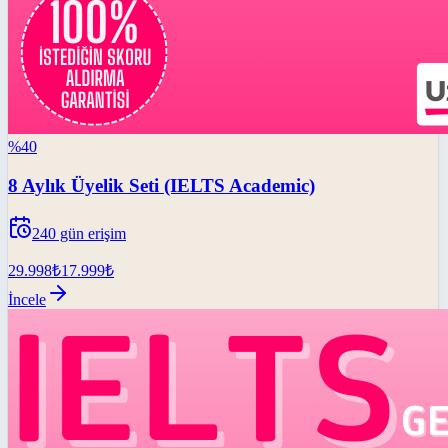
%
40
8 Aylık Üyelik Seti (IELTS Academic)
240
gün erişim
29.998
₺
17.999
₺
İncele