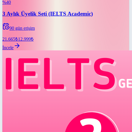
%
40
3 Aylık Üyelik Seti (IELTS Academic)
90
gün erişim
21.665
₺
12.999
₺
İncele