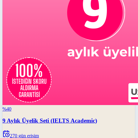
%
40
9 Aylık Üyelik Seti (IELTS Academic)
270
gün erişim