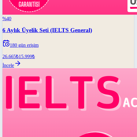
%
40
6 Aylık Üyelik Seti (IELTS General)
180
gün erişim
26.665
₺
15.999
₺
İncele