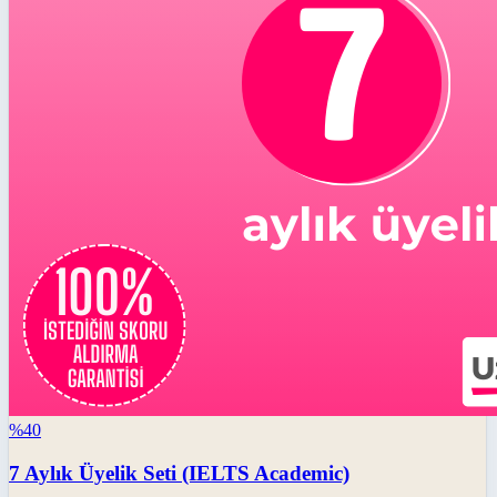
%
40
7 Aylık Üyelik Seti (IELTS Academic)