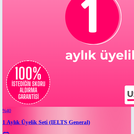
%
40
1 Aylık Üyelik Seti (IELTS General)