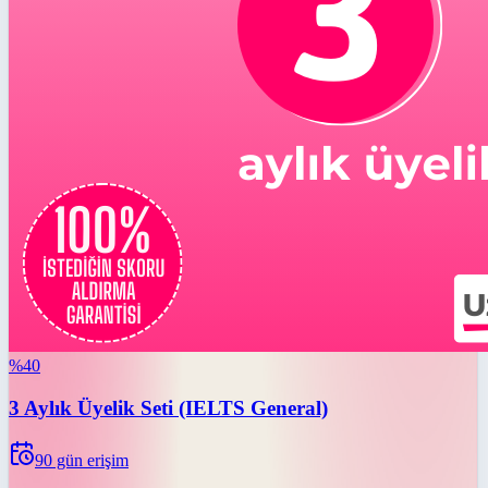
%
40
3 Aylık Üyelik Seti (IELTS General)
90
gün erişim