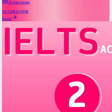
30
gün erişim
18.332
₺
10.999
₺
İncele