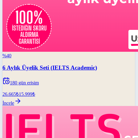
%
40
6 Aylık Üyelik Seti (IELTS Academic)
180
gün erişim
26.665
₺
15.999
₺
İncele