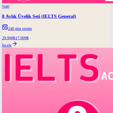
%
40
8 Aylık Üyelik Seti (IELTS General)
240
gün erişim
29.998
₺
17.999
₺
İncele