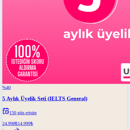
%
40
5 Aylık Üyelik Seti (IELTS General)
150
gün erişim
24.998
₺
14.999
₺