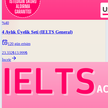
%
40
4 Aylık Üyelik Seti (IELTS General)
120
gün erişim
23.332
₺
13.999
₺
İncele