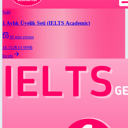
%
40
1 Aylık Üyelik Seti (IELTS Academic)
30
gün erişim
18.332
₺
10.999
₺
İncele