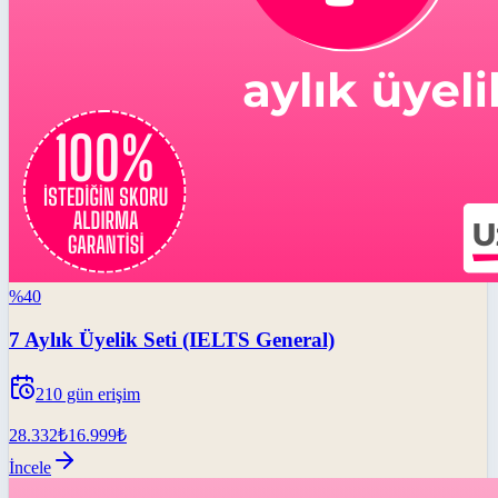
%
40
7 Aylık Üyelik Seti (IELTS General)
210
gün erişim
28.332
₺
16.999
₺
İncele