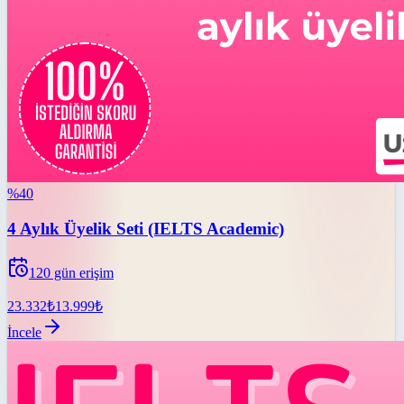
%
40
4 Aylık Üyelik Seti (IELTS Academic)
120
gün erişim
23.332
₺
13.999
₺
İncele