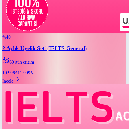
%
40
2 Aylık Üyelik Seti (IELTS General)
60
gün erişim
19.998
₺
11.999
₺
İncele