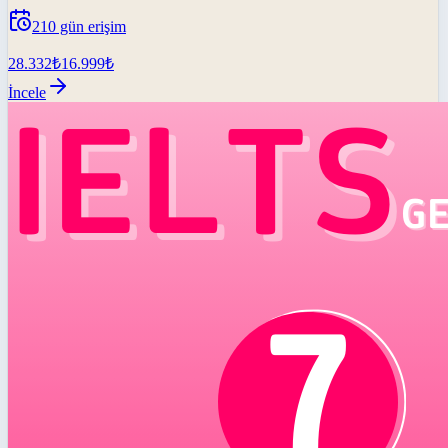
210
gün erişim
28.332
₺
16.999
₺
İncele