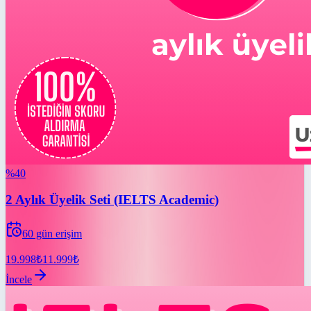
%
40
2 Aylık Üyelik Seti (IELTS Academic)
60
gün erişim
19.998
₺
11.999
₺
İncele