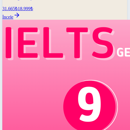
31.665
₺
18.999
₺
İncele