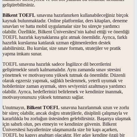
geliştirebilirsiniz.
Bilkent TOEFL
sınavına hazırlanırken kullanabileceğiniz birçok
kaynak bulunmaktadır. Online platformlar, ders kitapları, deneme
sınavları ve hatta mobil uygulamalar size bu süreçte yardımcı
olabilir. Özellikle, Bilkent Üniversitesi’nin kabul ettiği ve önerdiği
TOEFL hazırlık kaynaklarına göz atmak önemlidir. Ayrıca, farklı
hazırlık kurslarına katılarak uzman eğitmenlerden destek
alabilirsiniz. Bu kurslar, size sınav formatı, stratejiler ve pratik
yapma imkanı sunar.
TOEFL sınavına hazırlık sadece İngilizce dil becerilerini
geliştirmekle sınırlı kalmamalıdır. Aynı zamanda sınav stresini
yönetmek ve motivasyonu yüksek tutmak da önemlidir. Düzenli
olarak egzersiz yapmak, sağlıklı beslenmek, yeterli uyumak ve
hobilerinize zaman ayırmak, stres seviyenizi azaltmaya yardımcı
olabilir. Ayrıca, hedeflerinizi belirlemek ve kendinize inanmak,
motivasyonunuzu yüksek tutmanızı sağlar.
Unutmayın,
Bilkent TOEFL
sınavına hazırlanmak uzun ve zorlu
bir süreç olabilir, ancak doğru stratejilerle, disiplinli çalışmayla ve
kararlılıkla bu zorluğun üstesinden gelebilirsiniz. Başarıya ulaşmak
için sabırlı olun, pes etmeyin ve kendinize güvenin. Bilkent
Üniversitesi hayallerinize ulaşmanızda size bir kapı açarken,
TOEFL bu kapıyı anahtarı olacaktır. Her aday kendine özgü bir