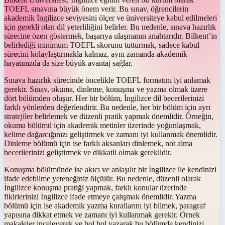
TOEFL sınavına büyük önem verir. Bu sınav, öğrencilerin
akademik İngilizce seviyesini ölçer ve üniversiteye kabul edilmeleri
için gerekli olan dil yeterliliğini belirler. Bu nedenle, sınava hazırlık
sürecine özen göstermek, başarıya ulaşmanın anahtarıdır. Bilkent’in
belirlediği minimum TOEFL skorunu tutturmak, sadece kabul
sürecini kolaylaştırmakla kalmaz, aynı zamanda akademik
hayatınızda da size büyük avantaj sağlar.
Sınava hazırlık sürecinde öncelikle TOEFL formatını iyi anlamak
gerekir. Sınav, okuma, dinleme, konuşma ve yazma olmak üzere
dört bölümden oluşur. Her bir bölüm, İngilizce dil becerilerinizi
farklı yönlerden değerlendirir. Bu nedenle, her bir bölüm için ayrı
stratejiler belirlemek ve düzenli pratik yapmak önemlidir. Örneğin,
okuma bölümü için akademik metinler üzerinde yoğunlaşmak,
kelime dağarcığınızı geliştirmek ve zamanı iyi kullanmak önemlidir.
Dinleme bölümü için ise farklı aksanları dinlemek, not alma
becerilerinizi geliştirmek ve dikkatli olmak gereklidir.
Konuşma bölümünde ise akıcı ve anlaşılır bir İngilizce ile kendinizi
ifade edebilme yeteneğiniz ölçülür. Bu nedenle, düzenli olarak
İngilizce konuşma pratiği yapmak, farklı konular üzerinde
fikirlerinizi İngilizce ifade etmeye çalışmak önemlidir. Yazma
bölümü için ise akademik yazma kurallarını iyi bilmek, paragraf
yapısına dikkat etmek ve zamanı iyi kullanmak gerekir. Örnek
makaleler inceleyerek ve bol bol yazarak bu bölümde kendinizi