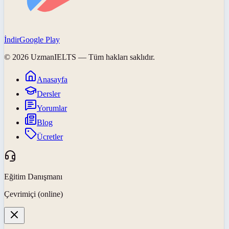
İndir
Google Play
©
2026
UzmanIELTS
— Tüm hakları saklıdır.
Anasayfa
Dersler
Yorumlar
Blog
Ücretler
Eğitim Danışmanı
Çevrimiçi (online)