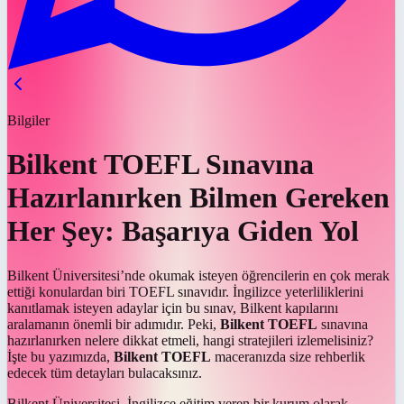
Bilgiler
Bilkent TOEFL Sınavına
Hazırlanırken Bilmen Gereken
Her Şey: Başarıya Giden Yol
Bilkent Üniversitesi’nde okumak isteyen öğrencilerin en çok merak
ettiği konulardan biri TOEFL sınavıdır. İngilizce yeterliliklerini
kanıtlamak isteyen adaylar için bu sınav, Bilkent kapılarını
aralamanın önemli bir adımıdır. Peki,
Bilkent TOEFL
sınavına
hazırlanırken nelere dikkat etmeli, hangi stratejileri izlemelisiniz?
İşte bu yazımızda,
Bilkent TOEFL
maceranızda size rehberlik
edecek tüm detayları bulacaksınız.
Bilkent Üniversitesi, İngilizce eğitim veren bir kurum olarak