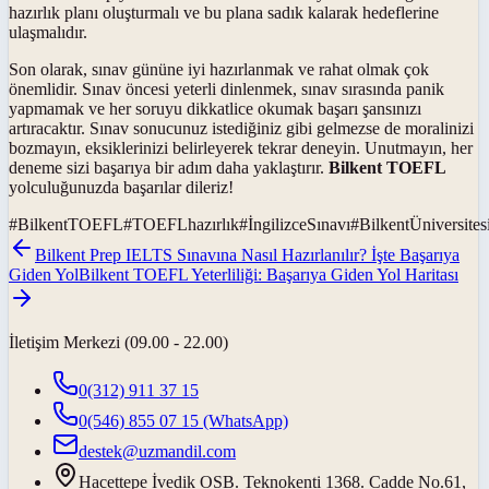
hazırlık planı oluşturmalı ve bu plana sadık kalarak hedeflerine
ulaşmalıdır.
Son olarak, sınav gününe iyi hazırlanmak ve rahat olmak çok
önemlidir. Sınav öncesi yeterli dinlenmek, sınav sırasında panik
yapmamak ve her soruyu dikkatlice okumak başarı şansınızı
artıracaktır. Sınav sonucunuz istediğiniz gibi gelmezse de moralinizi
bozmayın, eksiklerinizi belirleyerek tekrar deneyin. Unutmayın, her
deneme sizi başarıya bir adım daha yaklaştırır.
Bilkent TOEFL
yolculuğunuzda başarılar dileriz!
#
BilkentTOEFL
#
TOEFLhazırlık
#
İngilizceSınavı
#
BilkentÜniversites
Bilkent Prep IELTS Sınavına Nasıl Hazırlanılır? İşte Başarıya
Giden Yol
Bilkent TOEFL Yeterliliği: Başarıya Giden Yol Haritası
İletişim Merkezi (09.00 - 22.00)
0(312) 911 37 15
0(546) 855 07 15
(WhatsApp)
destek@uzmandil.com
Hacettepe İvedik OSB. Teknokenti 1368. Cadde No.61,