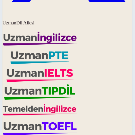
UzmanDil Ailesi