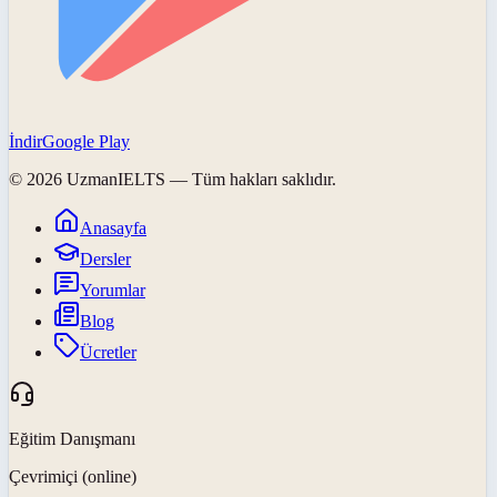
İndir
Google Play
©
2026
UzmanIELTS
— Tüm hakları saklıdır.
Anasayfa
Dersler
Yorumlar
Blog
Ücretler
Eğitim Danışmanı
Çevrimiçi (online)