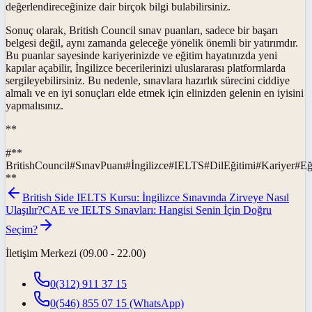
değerlendireceğinize dair birçok bilgi bulabilirsiniz.
Sonuç olarak, British Council sınav puanları, sadece bir başarı
belgesi değil, aynı zamanda geleceğe yönelik önemli bir yatırımdır.
Bu puanlar sayesinde kariyerinizde ve eğitim hayatınızda yeni
kapılar açabilir, İngilizce becerilerinizi uluslararası platformlarda
sergileyebilirsiniz. Bu nedenle, sınavlara hazırlık sürecini ciddiye
almalı ve en iyi sonuçları elde etmek için elinizden gelenin en iyisini
yapmalısınız.
**
#
**
BritishCouncil
#
SınavPuanı
#
İngilizce
#
IELTS
#
DilEğitimi
#
Kariyer
#
Eğ
**
British Side IELTS Kursu: İngilizce Sınavında Zirveye Nasıl
Ulaşılır?
CAE ve IELTS Sınavları: Hangisi Senin İçin Doğru
Seçim?
İletişim Merkezi (09.00 - 22.00)
0(312) 911 37 15
0(546) 855 07 15
(WhatsApp)