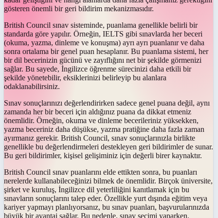
gösteren önemli bir geri bildirim mekanizmasıdır.
British Council sınav sisteminde, puanlama genellikle belirli bir
standarda göre yapılır. Örneğin, IELTS gibi sınavlarda her beceri
(okuma, yazma, dinleme ve konuşma) ayrı ayrı puanlanır ve daha
sonra ortalama bir genel puan hesaplanır. Bu puanlama sistemi, her
bir dil becerinizin gücünü ve zayıflığını net bir şekilde görmenizi
sağlar. Bu sayede, İngilizce öğrenme sürecinizi daha etkili bir
şekilde yönetebilir, eksiklerinizi belirleyip bu alanlara
odaklanabilirsiniz.
Sınav sonuçlarınızı değerlendirirken sadece genel puana değil, aynı
zamanda her bir beceri için aldığınız puana da dikkat etmeniz
önemlidir. Örneğin, okuma ve dinleme becerileriniz yüksekken,
yazma beceriniz daha düşükse, yazma pratiğine daha fazla zaman
ayırmanız gerekir. British Council, sınav sonuçlarınızla birlikte
genellikle bu değerlendirmeleri destekleyen geri bildirimler de sunar.
Bu geri bildirimler, kişisel gelişiminiz için değerli birer kaynaktır.
British Council sınav puanlarını elde ettikten sonra, bu puanları
nerelerde kullanabileceğinizi bilmek de önemlidir. Birçok üniversite,
şirket ve kuruluş, İngilizce dil yeterliliğini kanıtlamak için bu
sınavların sonuçlarını talep eder. Özellikle yurt dışında eğitim veya
kariyer yapmayı planlıyorsanız, bu sınav puanları, başvurularınızda
büyük bir avantaj sağlar. Bu nedenle, sınav seçimi yaparken,