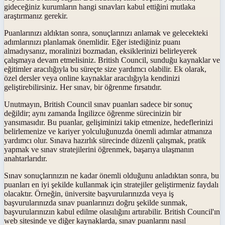
gideceğiniz kurumların hangi sınavları kabul ettiğini mutlaka
araştırmanız gerekir.
Puanlarınızı aldıktan sonra, sonuçlarınızı anlamak ve gelecekteki
adımlarınızı planlamak önemlidir. Eğer istediğiniz puanı
almadıysanız, moralinizi bozmadan, eksiklerinizi belirleyerek
çalışmaya devam etmelisiniz. British Council, sunduğu kaynaklar ve
eğitimler aracılığıyla bu süreçte size yardımcı olabilir. Ek olarak,
özel dersler veya online kaynaklar aracılığıyla kendinizi
geliştirebilirsiniz. Her sınav, bir öğrenme fırsatıdır.
Unutmayın, British Council sınav puanları sadece bir sonuç
değildir; aynı zamanda İngilizce öğrenme sürecinizin bir
yansımasıdır. Bu puanlar, gelişiminizi takip etmenize, hedeflerinizi
belirlemenize ve kariyer yolculuğunuzda önemli adımlar atmanıza
yardımcı olur. Sınava hazırlık sürecinde düzenli çalışmak, pratik
yapmak ve sınav stratejilerini öğrenmek, başarıya ulaşmanın
anahtarlarıdır.
Sınav sonuçlarınızın ne kadar önemli olduğunu anladıktan sonra, bu
puanları en iyi şekilde kullanmak için stratejiler geliştirmeniz faydalı
olacaktır. Örneğin, üniversite başvurularınızda veya iş
başvurularınızda sınav puanlarınızı doğru şekilde sunmak,
başvurularınızın kabul edilme olasılığını artırabilir. British Council'ın
web sitesinde ve diğer kaynaklarda, sınav puanlarını nasıl