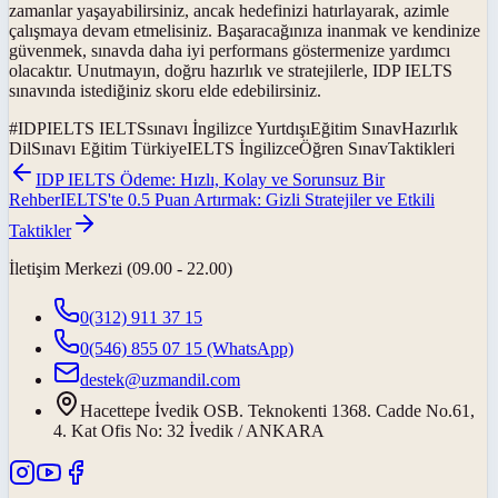
zamanlar yaşayabilirsiniz, ancak hedefinizi hatırlayarak, azimle
çalışmaya devam etmelisiniz. Başaracağınıza inanmak ve kendinize
güvenmek, sınavda daha iyi performans göstermenize yardımcı
olacaktır. Unutmayın, doğru hazırlık ve stratejilerle, IDP IELTS
sınavında istediğiniz skoru elde edebilirsiniz.
#
IDPIELTS IELTSsınavı İngilizce YurtdışıEğitim SınavHazırlık
DilSınavı Eğitim TürkiyeIELTS İngilizceÖğren SınavTaktikleri
IDP IELTS Ödeme: Hızlı, Kolay ve Sorunsuz Bir
Rehber
IELTS'te 0.5 Puan Artırmak: Gizli Stratejiler ve Etkili
Taktikler
İletişim Merkezi (09.00 - 22.00)
0(312) 911 37 15
0(546) 855 07 15
(WhatsApp)
destek@uzmandil.com
Hacettepe İvedik OSB. Teknokenti 1368. Cadde No.61,
4. Kat Ofis No: 32 İvedik / ANKARA