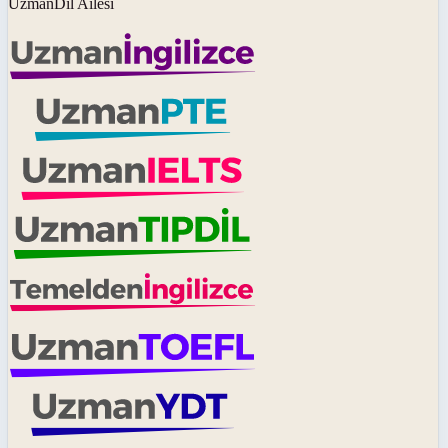
UzmanDil Ailesi