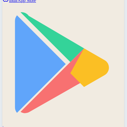
İndir
App Store