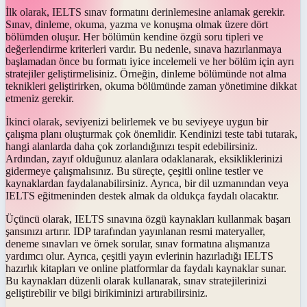
İlk olarak, IELTS sınav formatını derinlemesine anlamak gerekir.
Sınav, dinleme, okuma, yazma ve konuşma olmak üzere dört
bölümden oluşur. Her bölümün kendine özgü soru tipleri ve
değerlendirme kriterleri vardır. Bu nedenle, sınava hazırlanmaya
başlamadan önce bu formatı iyice incelemeli ve her bölüm için ayrı
stratejiler geliştirmelisiniz. Örneğin, dinleme bölümünde not alma
teknikleri geliştirirken, okuma bölümünde zaman yönetimine dikkat
etmeniz gerekir.
İkinci olarak, seviyenizi belirlemek ve bu seviyeye uygun bir
çalışma planı oluşturmak çok önemlidir. Kendinizi teste tabi tutarak,
hangi alanlarda daha çok zorlandığınızı tespit edebilirsiniz.
Ardından, zayıf olduğunuz alanlara odaklanarak, eksikliklerinizi
gidermeye çalışmalısınız. Bu süreçte, çeşitli online testler ve
kaynaklardan faydalanabilirsiniz. Ayrıca, bir dil uzmanından veya
IELTS eğitmeninden destek almak da oldukça faydalı olacaktır.
Üçüncü olarak, IELTS sınavına özgü kaynakları kullanmak başarı
şansınızı artırır. IDP tarafından yayınlanan resmi materyaller,
deneme sınavları ve örnek sorular, sınav formatına alışmanıza
yardımcı olur. Ayrıca, çeşitli yayın evlerinin hazırladığı IELTS
hazırlık kitapları ve online platformlar da faydalı kaynaklar sunar.
Bu kaynakları düzenli olarak kullanarak, sınav stratejilerinizi
geliştirebilir ve bilgi birikiminizi artırabilirsiniz.