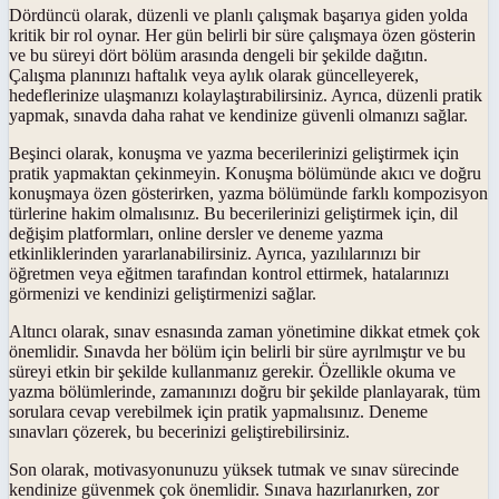
Dördüncü olarak, düzenli ve planlı çalışmak başarıya giden yolda
kritik bir rol oynar. Her gün belirli bir süre çalışmaya özen gösterin
ve bu süreyi dört bölüm arasında dengeli bir şekilde dağıtın.
Çalışma planınızı haftalık veya aylık olarak güncelleyerek,
hedeflerinize ulaşmanızı kolaylaştırabilirsiniz. Ayrıca, düzenli pratik
yapmak, sınavda daha rahat ve kendinize güvenli olmanızı sağlar.
Beşinci olarak, konuşma ve yazma becerilerinizi geliştirmek için
pratik yapmaktan çekinmeyin. Konuşma bölümünde akıcı ve doğru
konuşmaya özen gösterirken, yazma bölümünde farklı kompozisyon
türlerine hakim olmalısınız. Bu becerilerinizi geliştirmek için, dil
değişim platformları, online dersler ve deneme yazma
etkinliklerinden yararlanabilirsiniz. Ayrıca, yazılılarınızı bir
öğretmen veya eğitmen tarafından kontrol ettirmek, hatalarınızı
görmenizi ve kendinizi geliştirmenizi sağlar.
Altıncı olarak, sınav esnasında zaman yönetimine dikkat etmek çok
önemlidir. Sınavda her bölüm için belirli bir süre ayrılmıştır ve bu
süreyi etkin bir şekilde kullanmanız gerekir. Özellikle okuma ve
yazma bölümlerinde, zamanınızı doğru bir şekilde planlayarak, tüm
sorulara cevap verebilmek için pratik yapmalısınız. Deneme
sınavları çözerek, bu becerinizi geliştirebilirsiniz.
Son olarak, motivasyonunuzu yüksek tutmak ve sınav sürecinde
kendinize güvenmek çok önemlidir. Sınava hazırlanırken, zor