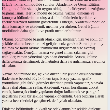
IELTS, iki farklı modülde sunulur: Akademik ve Genel Eğitim.
Hangi modülün sizin için uygun olduğunu belirleyerek hazırlığınıza
başlamalısınız. Her iki modül de okuma, yazma, dinleme ve
konuşma bölümlerinden oluşsa da, bu bölümlerin içerikleri ve
zorluk düzeyleri farklılık gösterebilir. Örneğin, Akademik modülde
daha karmaşık ve akademik metinler yer alırken, Genel Eğitim
modülünde daha günlük ve pratik metinler bulunur.
Okuma bölümünde başarılı olmak için, metinleri hızlı ve etkili bir
şekilde okuma becerilerinizi geliştirmeniz gerekir. Soru tiplerini iyi
tanımak ve farklı okuma tekniklerini uygulamak size avantaj
sağlayacaktır. Örneğin, tarama ve genel anlam çıkarma gibi
teknikler, zaman yönetimi açısından önemlidir. Ayrıca, kelime
dağarcığınızı geliştirmek de metinleri daha iyi anlamanıza yardımcı
olacaktır.
Yazma bölümünde ise, açık ve düzenli bir şekilde düşüncelerinizi
ifade etme becerisi büyük önem taşır. Essay yazma, grafik
yorumlama gibi farklı görevler üzerinde pratik yapmanız, sınavda
daha rahat olmanızı sağlar. Akademik yazım kurallarına dikkat
etmek, karmaşık cümle yapılarını doğru kullanmak ve paragraf
geçişlerini etkili bir şekilde yapmak önemlidir. Geri bildirim alarak
yazma becerilerinizi geliştirmek de faydalı olacaktır.
Dinleme bölümünde, dikkatli ve odaklanmış bir şekilde dinleme