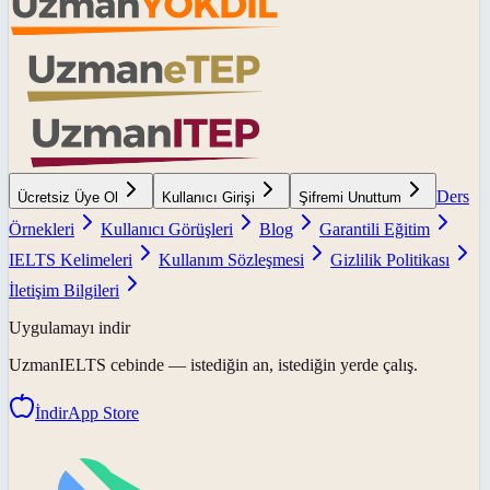
Ders
Ücretsiz Üye Ol
Kullanıcı Girişi
Şifremi Unuttum
Örnekleri
Kullanıcı Görüşleri
Blog
Garantili Eğitim
IELTS Kelimeleri
Kullanım Sözleşmesi
Gizlilik Politikası
İletişim Bilgileri
Uygulamayı indir
UzmanIELTS
cebinde — istediğin an, istediğin yerde çalış.
İndir
App Store