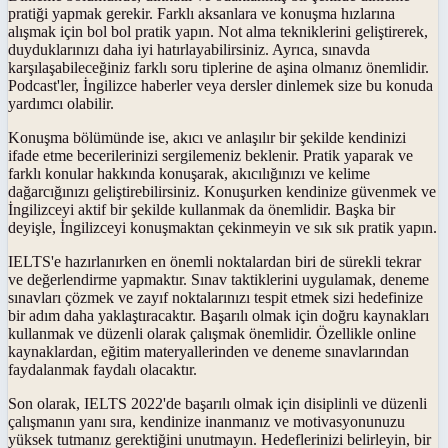
pratiği yapmak gerekir. Farklı aksanlara ve konuşma hızlarına
alışmak için bol bol pratik yapın. Not alma tekniklerini geliştirerek,
duyduklarınızı daha iyi hatırlayabilirsiniz. Ayrıca, sınavda
karşılaşabileceğiniz farklı soru tiplerine de aşina olmanız önemlidir.
Podcast'ler, İngilizce haberler veya dersler dinlemek size bu konuda
yardımcı olabilir.
Konuşma bölümünde ise, akıcı ve anlaşılır bir şekilde kendinizi
ifade etme becerilerinizi sergilemeniz beklenir. Pratik yaparak ve
farklı konular hakkında konuşarak, akıcılığınızı ve kelime
dağarcığınızı geliştirebilirsiniz. Konuşurken kendinize güvenmek ve
İngilizceyi aktif bir şekilde kullanmak da önemlidir. Başka bir
deyişle, İngilizceyi konuşmaktan çekinmeyin ve sık sık pratik yapın.
IELTS'e hazırlanırken en önemli noktalardan biri de sürekli tekrar
ve değerlendirme yapmaktır. Sınav taktiklerini uygulamak, deneme
sınavları çözmek ve zayıf noktalarınızı tespit etmek sizi hedefinize
bir adım daha yaklaştıracaktır. Başarılı olmak için doğru kaynakları
kullanmak ve düzenli olarak çalışmak önemlidir. Özellikle online
kaynaklardan, eğitim materyallerinden ve deneme sınavlarından
faydalanmak faydalı olacaktır.
Son olarak, IELTS 2022'de başarılı olmak için disiplinli ve düzenli
çalışmanın yanı sıra, kendinize inanmanız ve motivasyonunuzu
yüksek tutmanız gerektiğini unutmayın. Hedeflerinizi belirleyin, bir