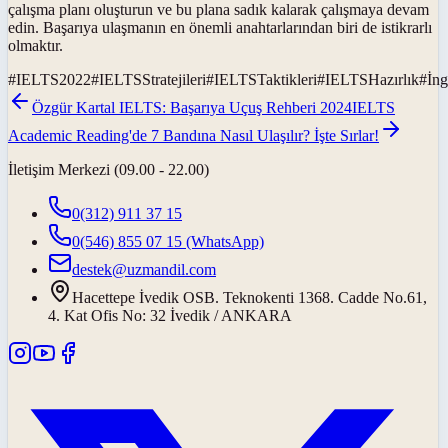
çalışma planı oluşturun ve bu plana sadık kalarak çalışmaya devam
edin. Başarıya ulaşmanın en önemli anahtarlarından biri de istikrarlı
olmaktır.
#
IELTS2022
#
IELTSStratejileri
#
IELTSTaktikleri
#
IELTSHazırlık
#
İng
Özgür Kartal IELTS: Başarıya Uçuş Rehberi 2024
IELTS
Academic Reading'de 7 Bandına Nasıl Ulaşılır? İşte Sırlar!
İletişim Merkezi (09.00 - 22.00)
0(312) 911 37 15
0(546) 855 07 15
(WhatsApp)
destek@uzmandil.com
Hacettepe İvedik OSB. Teknokenti 1368. Cadde No.61,
4. Kat Ofis No: 32 İvedik / ANKARA