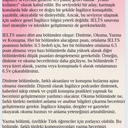
kullanıcı" olarak kabul edilir. Bu seviyedeki bir aday, karmaşık
konularda bile akıcı ve doğru bir şekilde İngilizce konuşabilir,
yazabilir, okuyabilir ve dinleyebilir. Ancak, bu seviyeye ulaşmak
için sadece genel İngilizce bilgisi yeterli değildir. IELTS sınavına
özel stratejiler ve teknikler geliştirmeniz de gerekmektedir.
IELTS sınavı dört ana bölümden oluşur: Dinleme, Okuma, Yazma
ve Konuşma. Her bir bölümden alacağınız puan, ortalama IELTS
puanınızı belirler. 6.5 hedefi için, her bir bölümden ortalama 6.5
puan almanız veya bazı bölümlerde daha yüksek alarak diğer
bölümlerdeki düşük puanları dengelemeniz gerekebilir. Örneğin,
dinleme ve okuma becerileriniz daha güçlüyse, bu bölümlerde 7
veya üzeri alarak, yazma veya konuşmada 6 alarak ortalamanızı
6.5'e çıkarabilirsiniz.
Dinleme bölümünde, farklı aksanlara ve konuşma hızlarına aşina
olmanız önemlidir. Düzenli olarak İngilizce podcastler dinlemek,
haberleri takip etmek ve çeşitli konuşma pratikleri yapmak bu
becerinizi geliştirmenize yardımcı olacaktır. Okuma bölümünde ise,
farklı türdeki metinleri anlama ve anahtar bilgileri çıkarma becerinizi
geliştirmeniz gerekir. İngilizce kitaplar, dergiler ve gazeteler
okuyarak okuma hızınızı ve anlama yeteneğinizi artırabilirsiniz.
Yazma bölümü, özellikle Türk öğrenciler için zorlayıcı olabilir. Bu
bölümde, farklı türdeki kompozisyonları yazma becerinizi