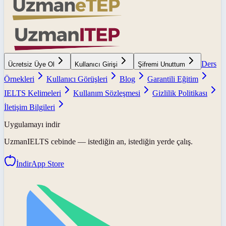
Ders
Ücretsiz Üye Ol
Kullanıcı Girişi
Şifremi Unuttum
Örnekleri
Kullanıcı Görüşleri
Blog
Garantili Eğitim
IELTS Kelimeleri
Kullanım Sözleşmesi
Gizlilik Politikası
İletişim Bilgileri
Uygulamayı indir
UzmanIELTS
cebinde — istediğin an, istediğin yerde çalış.
İndir
App Store