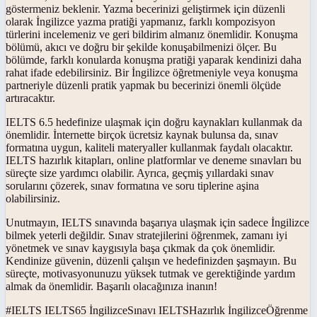
göstermeniz beklenir. Yazma becerinizi geliştirmek için düzenli
olarak İngilizce yazma pratiği yapmanız, farklı kompozisyon
türlerini incelemeniz ve geri bildirim almanız önemlidir. Konuşma
bölümü, akıcı ve doğru bir şekilde konuşabilmenizi ölçer. Bu
bölümde, farklı konularda konuşma pratiği yaparak kendinizi daha
rahat ifade edebilirsiniz. Bir İngilizce öğretmeniyle veya konuşma
partneriyle düzenli pratik yapmak bu becerinizi önemli ölçüde
artıracaktır.
IELTS 6.5 hedefinize ulaşmak için doğru kaynakları kullanmak da
önemlidir. İnternette birçok ücretsiz kaynak bulunsa da, sınav
formatına uygun, kaliteli materyaller kullanmak faydalı olacaktır.
IELTS hazırlık kitapları, online platformlar ve deneme sınavları bu
süreçte size yardımcı olabilir. Ayrıca, geçmiş yıllardaki sınav
sorularını çözerek, sınav formatına ve soru tiplerine aşina
olabilirsiniz.
Unutmayın, IELTS sınavında başarıya ulaşmak için sadece İngilizce
bilmek yeterli değildir. Sınav stratejilerini öğrenmek, zamanı iyi
yönetmek ve sınav kaygısıyla başa çıkmak da çok önemlidir.
Kendinize güvenin, düzenli çalışın ve hedefinizden şaşmayın. Bu
süreçte, motivasyonunuzu yüksek tutmak ve gerektiğinde yardım
almak da önemlidir. Başarılı olacağınıza inanın!
#
IELTS IELTS65 İngilizceSınavı IELTSHazırlık İngilizceÖğrenme