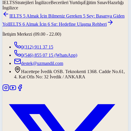
IELTSStratejileri İngilizceBecerileri YurtdışıEğitim SınavHazırlığı
İngilizce
IELTS 5 Almak İçin Bilmeniz Gereken 5 Şey: Başarıya Giden
Yol
IELTS 6 Almak İçin 6 Sır: Hedefine Ulaşma Rehberi
İletişim Merkezi (09.00 - 22.00)
0(312) 911 37 15
0(546) 855 07 15
(WhatsApp)
destek@uzmandil.com
Hacettepe İvedik OSB. Teknokenti 1368. Cadde No.61,
4. Kat Ofis No: 32 İvedik / ANKARA