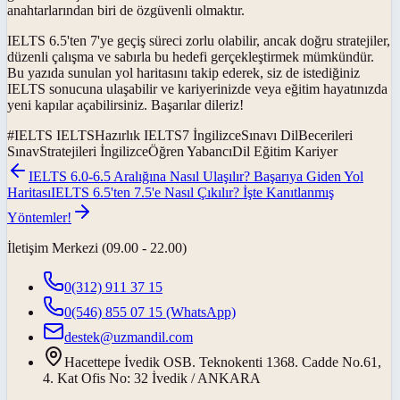
anahtarlarından biri de özgüvenli olmaktır.
IELTS 6.5'ten 7'ye geçiş süreci zorlu olabilir, ancak doğru stratejiler,
düzenli çalışma ve sabırla bu hedefi gerçekleştirmek mümkündür.
Bu yazıda sunulan yol haritasını takip ederek, siz de istediğiniz
IELTS sonucuna ulaşabilir ve kariyerinizde veya eğitim hayatınızda
yeni kapılar açabilirsiniz. Başarılar dileriz!
#
IELTS IELTSHazırlık IELTS7 İngilizceSınavı DilBecerileri
SınavStratejileri İngilizceÖğren YabancıDil Eğitim Kariyer
IELTS 6.0-6.5 Aralığına Nasıl Ulaşılır? Başarıya Giden Yol
Haritası
IELTS 6.5'ten 7.5'e Nasıl Çıkılır? İşte Kanıtlanmış
Yöntemler!
İletişim Merkezi (09.00 - 22.00)
0(312) 911 37 15
0(546) 855 07 15
(WhatsApp)
destek@uzmandil.com
Hacettepe İvedik OSB. Teknokenti 1368. Cadde No.61,
4. Kat Ofis No: 32 İvedik / ANKARA