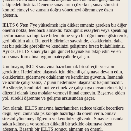
takip edebilirsiniz. Deneme sınavlarını çözerken, sınav süresini
kontrol etmeyi ve zamanı doğru yönetmeyi öğrenmeye özen
gösterin.
IELTS 6.5'ten 7'ye yükselmek için dikkat etmeniz gereken bir diğer
önemli nokta, feedback almaktır. Yazdığınız essayleri veya speaking
performansınızı İngilizce bilen birine veya bir öğretmene göstererek,
geri bildirim alın. Bu geri bildirimler sayesinde, eksiklerinizi daha
net bir şekilde görebilir ve kendinizi geliştirme fırsatı bulabilirsiniz.
Ayrıca, IELTS sınavıyla ilgili güncel kaynakları takip edin ve en
son sınav formatına uygun materyallerle çalışın.
Unutmayın, IELTS sınavına hazırlanmak bir süreçtir ve sabır
gerektirir. Hedefinize ulaşmak için düzenli çalışmaya devam edin,
eksiklerinizi gidermeye odaklanın ve kendinize güvenin. İnanarak
ve azimle çalışırsanız, 7 puan hedefinize ulaşmanız kaçınılmazdır.
Bu süreçte, kendinizi motive etmek ve çalışmaya devam etmek için
düzenli olarak kısa molalar vermeyi ihmal etmeyin. Başarıya giden
yol, sürekli öğrenme ve gelişme arzusundan geçer.
Son olarak, IELTS sınavına hazırlanırken sadece teknik becerilere
değil, aynı zamanda psikolojik hazırlığa da önem verin. Sınav
stresini yönetmeyi öğrenin ve kendinize güvenin. Sınav esnasında
sakin kalmaya ve soruları dikkatli bir şekilde okumaya özen
gösterin. Başarılı bir IELTS sonucu almanın en önemli