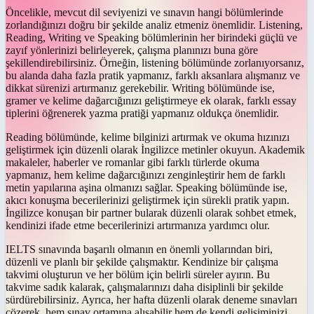
Öncelikle, mevcut dil seviyenizi ve sınavın hangi bölümlerinde
zorlandığınızı doğru bir şekilde analiz etmeniz önemlidir. Listening,
Reading, Writing ve Speaking bölümlerinin her birindeki güçlü ve
zayıf yönlerinizi belirleyerek, çalışma planınızı buna göre
şekillendirebilirsiniz. Örneğin, listening bölümünde zorlanıyorsanız,
bu alanda daha fazla pratik yapmanız, farklı aksanlara alışmanız ve
dikkat sürenizi artırmanız gerekebilir. Writing bölümünde ise,
gramer ve kelime dağarcığınızı geliştirmeye ek olarak, farklı essay
tiplerini öğrenerek yazma pratiği yapmanız oldukça önemlidir.
Reading bölümünde, kelime bilginizi artırmak ve okuma hızınızı
geliştirmek için düzenli olarak İngilizce metinler okuyun. Akademik
makaleler, haberler ve romanlar gibi farklı türlerde okuma
yapmanız, hem kelime dağarcığınızı zenginleştirir hem de farklı
metin yapılarına aşina olmanızı sağlar. Speaking bölümünde ise,
akıcı konuşma becerilerinizi geliştirmek için sürekli pratik yapın.
İngilizce konuşan bir partner bularak düzenli olarak sohbet etmek,
kendinizi ifade etme becerilerinizi artırmanıza yardımcı olur.
IELTS sınavında başarılı olmanın en önemli yollarından biri,
düzenli ve planlı bir şekilde çalışmaktır. Kendinize bir çalışma
takvimi oluşturun ve her bölüm için belirli süreler ayırın. Bu
takvime sadık kalarak, çalışmalarınızı daha disiplinli bir şekilde
sürdürebilirsiniz. Ayrıca, her hafta düzenli olarak deneme sınavları
çözerek, hem sınav ortamına alışabilir hem de kendi gelişiminizi