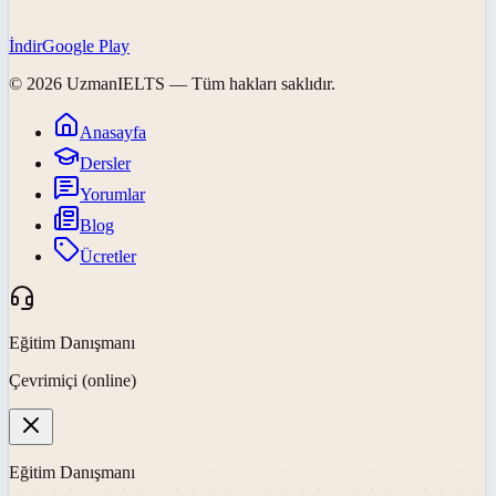
İndir
Google Play
©
2026
UzmanIELTS
— Tüm hakları saklıdır.
Anasayfa
Dersler
Yorumlar
Blog
Ücretler
Eğitim Danışmanı
Çevrimiçi (online)
Eğitim Danışmanı