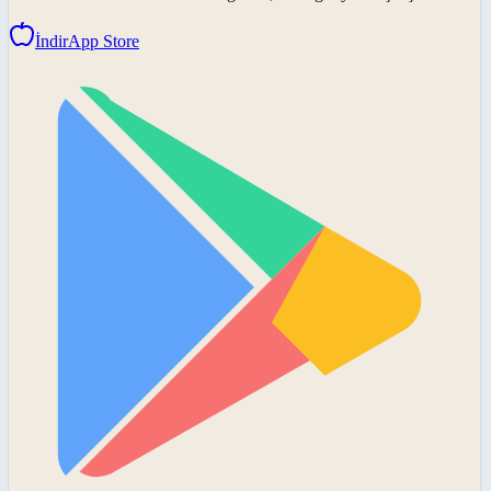
İndir
App Store