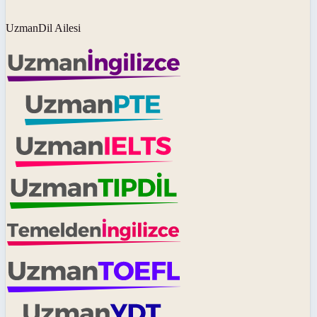
UzmanDil Ailesi