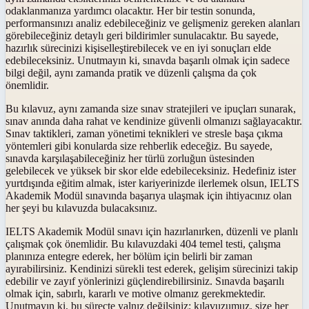
odaklanmanıza yardımcı olacaktır. Her bir testin sonunda,
performansınızı analiz edebileceğiniz ve gelişmeniz gereken alanları
görebileceğiniz detaylı geri bildirimler sunulacaktır. Bu sayede,
hazırlık sürecinizi kişiselleştirebilecek ve en iyi sonuçları elde
edebileceksiniz. Unutmayın ki, sınavda başarılı olmak için sadece
bilgi değil, aynı zamanda pratik ve düzenli çalışma da çok
önemlidir.
Bu kılavuz, aynı zamanda size sınav stratejileri ve ipuçları sunarak,
sınav anında daha rahat ve kendinize güvenli olmanızı sağlayacaktır.
Sınav taktikleri, zaman yönetimi teknikleri ve stresle başa çıkma
yöntemleri gibi konularda size rehberlik edeceğiz. Bu sayede,
sınavda karşılaşabileceğiniz her türlü zorluğun üstesinden
gelebilecek ve yüksek bir skor elde edebileceksiniz. Hedefiniz ister
yurtdışında eğitim almak, ister kariyerinizde ilerlemek olsun, IELTS
Akademik Modül sınavında başarıya ulaşmak için ihtiyacınız olan
her şeyi bu kılavuzda bulacaksınız.
IELTS Akademik Modül sınavı için hazırlanırken, düzenli ve planlı
çalışmak çok önemlidir. Bu kılavuzdaki 404 temel testi, çalışma
planınıza entegre ederek, her bölüm için belirli bir zaman
ayırabilirsiniz. Kendinizi sürekli test ederek, gelişim sürecinizi takip
edebilir ve zayıf yönlerinizi güçlendirebilirsiniz. Sınavda başarılı
olmak için, sabırlı, kararlı ve motive olmanız gerekmektedir.
Unutmayın ki, bu süreçte yalnız değilsiniz; kılavuzumuz, size her