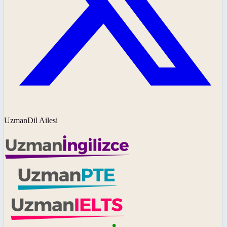
UzmanDil Ailesi