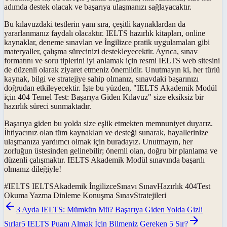
adımda destek olacak ve başarıya ulaşmanızı sağlayacaktır.
Bu kılavuzdaki testlerin yanı sıra, çeşitli kaynaklardan da
yararlanmanız faydalı olacaktır. IELTS hazırlık kitapları, online
kaynaklar, deneme sınavları ve İngilizce pratik uygulamaları gibi
materyaller, çalışma sürecinizi destekleyecektir. Ayrıca, sınav
formatını ve soru tiplerini iyi anlamak için resmi IELTS web sitesini
de düzenli olarak ziyaret etmeniz önemlidir. Unutmayın ki, her türlü
kaynak, bilgi ve stratejiye sahip olmanız, sınavdaki başarınızı
doğrudan etkileyecektir. İşte bu yüzden, "IELTS Akademik Modül
için 404 Temel Test: Başarıya Giden Kılavuz" size eksiksiz bir
hazırlık süreci sunmaktadır.
Başarıya giden bu yolda size eşlik etmekten memnuniyet duyarız.
İhtiyacınız olan tüm kaynakları ve desteği sunarak, hayallerinize
ulaşmanıza yardımcı olmak için buradayız. Unutmayın, her
zorluğun üstesinden gelinebilir; önemli olan, doğru bir planlama ve
düzenli çalışmaktır. IELTS Akademik Modül sınavında başarılı
olmanız dileğiyle!
#
IELTS IELTSAkademik İngilizceSınavı SınavHazırlık 404Test
Okuma Yazma Dinleme Konuşma SınavStratejileri
3 Ayda IELTS: Mümkün Mü? Başarıya Giden Yolda Gizli
Sırlar
5 IELTS Puanı Almak İçin Bilmeniz Gereken 5 Sır?