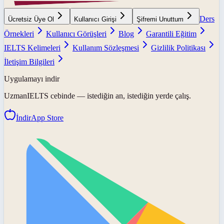
Ders
Ücretsiz Üye Ol
Kullanıcı Girişi
Şifremi Unuttum
Örnekleri
Kullanıcı Görüşleri
Blog
Garantili Eğitim
IELTS Kelimeleri
Kullanım Sözleşmesi
Gizlilik Politikası
İletişim Bilgileri
Uygulamayı indir
UzmanIELTS
cebinde — istediğin an, istediğin yerde çalış.
İndir
App Store