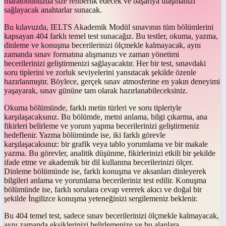
maratonunuzda size rehberlik edecek ve başarıya ulaşmanızı
sağlayacak anahtarlar sunacak.
Bu kılavuzda, IELTS Akademik Modül sınavının tüm bölümlerini
kapsayan 404 farklı temel test sunacağız. Bu testler, okuma, yazma,
dinleme ve konuşma becerilerinizi ölçmekle kalmayacak, aynı
zamanda sınav formatına alışmanızı ve zaman yönetimi
becerilerinizi geliştirmenizi sağlayacaktır. Her bir test, sınavdaki
soru tiplerini ve zorluk seviyelerini yansıtacak şekilde özenle
hazırlanmıştır. Böylece, gerçek sınav atmosferine en yakın deneyimi
yaşayarak, sınav gününe tam olarak hazırlanabileceksiniz.
Okuma bölümünde, farklı metin türleri ve soru tipleriyle
karşılaşacaksınız. Bu bölümde, metni anlama, bilgi çıkarma, ana
fikirleri belirleme ve yorum yapma becerilerinizi geliştirmeniz
hedeflenir. Yazma bölümünde ise, iki farklı görevle
karşılaşacaksınız: bir grafik veya tablo yorumlama ve bir makale
yazma. Bu görevler, analitik düşünme, fikirlerinizi etkili bir şekilde
ifade etme ve akademik bir dil kullanma becerilerinizi ölçer.
Dinleme bölümünde ise, farklı konuşma ve aksanları dinleyerek
bilgileri anlama ve yorumlama becerileriniz test edilir. Konuşma
bölümünde ise, farklı sorulara cevap vererek akıcı ve doğal bir
şekilde İngilizce konuşma yeteneğinizi sergilemeniz beklenir.
Bu 404 temel test, sadece sınav becerilerinizi ölçmekle kalmayacak,
aynı zamanda eksiklerinizi belirlemenize ve bu alanlara