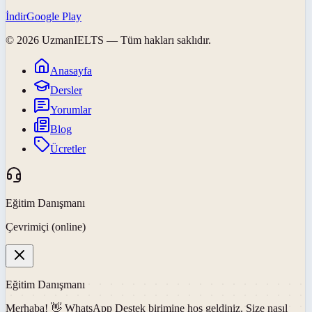
İndir
Google Play
©
2026
UzmanIELTS
— Tüm hakları saklıdır.
Anasayfa
Dersler
Yorumlar
Blog
Ücretler
Eğitim Danışmanı
Çevrimiçi (online)
Eğitim Danışmanı
Merhaba! 👋
WhatsApp Destek
birimine hoş geldiniz. Size nasıl