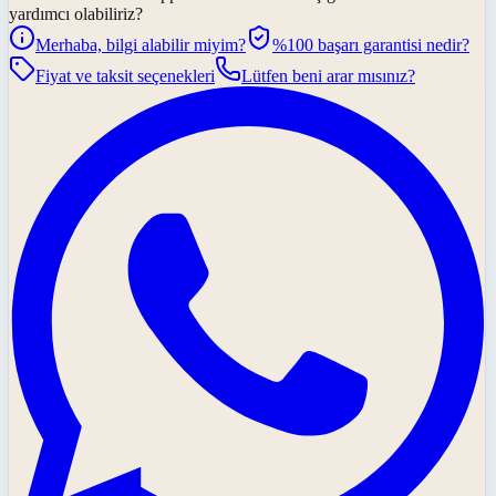
yardımcı olabiliriz?
Merhaba, bilgi alabilir miyim?
%100 başarı garantisi nedir?
Fiyat ve taksit seçenekleri
Lütfen beni arar mısınız?