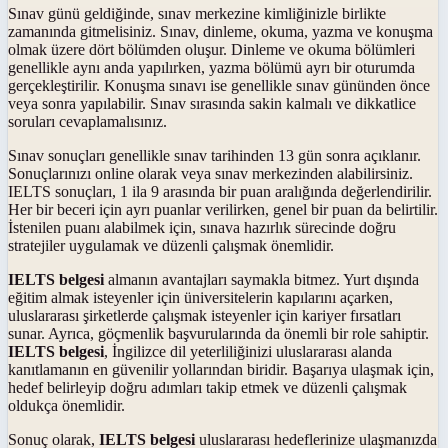
Sınav günü geldiğinde, sınav merkezine kimliğinizle birlikte
zamanında gitmelisiniz. Sınav, dinleme, okuma, yazma ve konuşma
olmak üzere dört bölümden oluşur. Dinleme ve okuma bölümleri
genellikle aynı anda yapılırken, yazma bölümü ayrı bir oturumda
gerçekleştirilir. Konuşma sınavı ise genellikle sınav gününden önce
veya sonra yapılabilir. Sınav sırasında sakin kalmalı ve dikkatlice
soruları cevaplamalısınız.
Sınav sonuçları genellikle sınav tarihinden 13 gün sonra açıklanır.
Sonuçlarınızı online olarak veya sınav merkezinden alabilirsiniz.
IELTS sonuçları, 1 ila 9 arasında bir puan aralığında değerlendirilir.
Her bir beceri için ayrı puanlar verilirken, genel bir puan da belirtilir.
İstenilen puanı alabilmek için, sınava hazırlık sürecinde doğru
stratejiler uygulamak ve düzenli çalışmak önemlidir.
IELTS belgesi
almanın avantajları saymakla bitmez. Yurt dışında
eğitim almak isteyenler için üniversitelerin kapılarını açarken,
uluslararası şirketlerde çalışmak isteyenler için kariyer fırsatları
sunar. Ayrıca, göçmenlik başvurularında da önemli bir role sahiptir.
IELTS belgesi
, İngilizce dil yeterliliğinizi uluslararası alanda
kanıtlamanın en güvenilir yollarından biridir. Başarıya ulaşmak için,
hedef belirleyip doğru adımları takip etmek ve düzenli çalışmak
oldukça önemlidir.
Sonuç olarak,
IELTS belgesi
uluslararası hedeflerinize ulaşmanızda