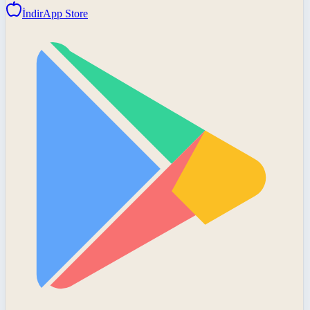
İndir
App Store