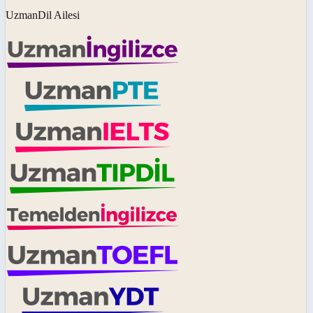
UzmanDil Ailesi