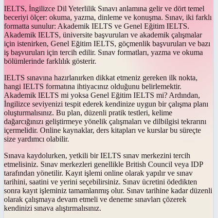
IELTS, İngilizce Dil Yeterlilik Sınavı anlamına gelir ve dört temel
beceriyi ölçer: okuma, yazma, dinleme ve konuşma. Sınav, iki farklı
formatta sunulur: Akademik IELTS ve Genel Eğitim IELTS.
Akademik IELTS, üniversite başvuruları ve akademik çalışmalar
için istenirken, Genel Eğitim IELTS, göçmenlik başvuruları ve bazı
iş başvuruları için tercih edilir. Sınav formatları, yazma ve okuma
bölümlerinde farklılık gösterir.
IELTS sınavına hazırlanırken dikkat etmeniz gereken ilk nokta,
hangi IELTS formatına ihtiyacınız olduğunu belirlemektir.
Akademik IELTS mi yoksa Genel Eğitim IELTS mi? Ardından,
İngilizce seviyenizi tespit ederek kendinize uygun bir çalışma planı
oluşturmalısınız. Bu plan, düzenli pratik testleri, kelime
dağarcığınızı geliştirmeye yönelik çalışmaları ve dilbilgisi tekrarını
içermelidir. Online kaynaklar, ders kitapları ve kurslar bu süreçte
size yardımcı olabilir.
Sınava kaydolurken, yetkili bir IELTS sınav merkezini tercih
etmelisiniz. Sınav merkezleri genellikle British Council veya IDP
tarafından yönetilir. Kayıt işlemi online olarak yapılır ve sınav
tarihini, saatini ve yerini seçebilirsiniz. Sınav ücretini ödedikten
sonra kayıt işleminiz tamamlanmış olur. Sınav tarihine kadar düzenli
olarak çalışmaya devam etmeli ve deneme sınavları çözerek
kendinizi sınava alıştırmalısınız.