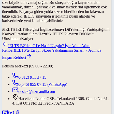
size büyük bir avantaj sağlar. Bu süreçte doğru kaynaklardan
yararlanmak, düzenli çalışmak ve sınav taktiklerini öğrenmek çok
önemlidir. Başarıya giden yolda size rehberlik eden bu kılavuzu
takip ederek, IELTS sınavında istediğiniz puanı alabilir ve
kariyerinizde yeni kapılar açabilirsiniz.
#
IELTS IELTSBelgesi İngilizceSınavı DilYeterliliği YurtdışıEğitim
KariyerFırsatları SınavHazırlık IELTSKılavuzu DilOkulu
UluslararasıKariyer
IELTS B2'den C1'e Nasıl Ulaşılır? İşte Adım Adım
Rehber!
IELTS'te En İyi Skoru Yakalamanın Sırları: 7 Adımda
Başarı Rehberi
İletişim Merkezi (09.00 - 22.00)
0(312) 911 37 15
0(546) 855 07 15
(WhatsApp)
destek@uzmandil.com
Hacettepe İvedik OSB. Teknokenti 1368. Cadde No.61,
4. Kat Ofis No: 32 İvedik / ANKARA