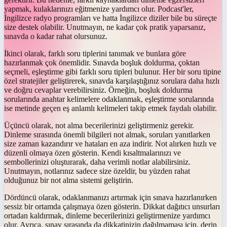
yapmak, kulaklarınızı eğitmenize yardımcı olur. Podcast'ler,
İngilizce radyo programları ve hatta İngilizce diziler bile bu süreçte
size destek olabilir. Unutmayın, ne kadar çok pratik yaparsanız,
sınavda o kadar rahat olursunuz.
İkinci olarak, farklı soru tiplerini tanımak ve bunlara göre
hazırlanmak çok önemlidir. Sınavda boşluk doldurma, çoktan
seçmeli, eşleştirme gibi farklı soru tipleri bulunur. Her bir soru tipine
özel stratejiler geliştirerek, sınavda karşılaştığınız sorulara daha hızlı
ve doğru cevaplar verebilirsiniz. Örneğin, boşluk doldurma
sorularında anahtar kelimelere odaklanmak, eşleştirme sorularında
ise metinde geçen eş anlamlı kelimeleri takip etmek faydalı olabilir.
Üçüncü olarak, not alma becerilerinizi geliştirmeniz gerekir.
Dinleme sırasında önemli bilgileri not almak, soruları yanıtlarken
size zaman kazandırır ve hataları en aza indirir. Not alırken hızlı ve
düzenli olmaya özen gösterin. Kendi kısaltmalarınızı ve
sembollerinizi oluşturarak, daha verimli notlar alabilirsiniz.
Unutmayın, notlarınız sadece size özeldir, bu yüzden rahat
olduğunuz bir not alma sistemi geliştirin.
Dördüncü olarak, odaklanmanızı artırmak için sınava hazırlanırken
sessiz bir ortamda çalışmaya özen gösterin. Dikkat dağıtıcı unsurları
ortadan kaldırmak, dinleme becerilerinizi geliştirmenize yardımcı
olur. Ayrıca, sınav sırasında da dikkatinizin dağılmaması için, derin