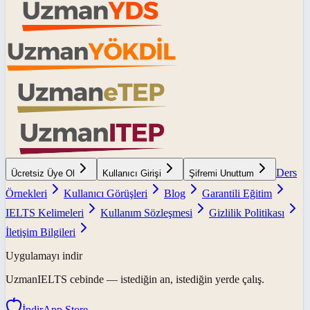
Ders
Ücretsiz Üye Ol
Kullanıcı Girişi
Şifremi Unuttum
Örnekleri
Kullanıcı Görüşleri
Blog
Garantili Eğitim
IELTS Kelimeleri
Kullanım Sözleşmesi
Gizlilik Politikası
İletişim Bilgileri
Uygulamayı indir
UzmanIELTS
cebinde — istediğin an, istediğin yerde çalış.
İndir
App Store