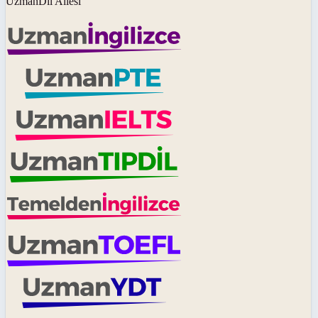
UzmanDil Ailesi