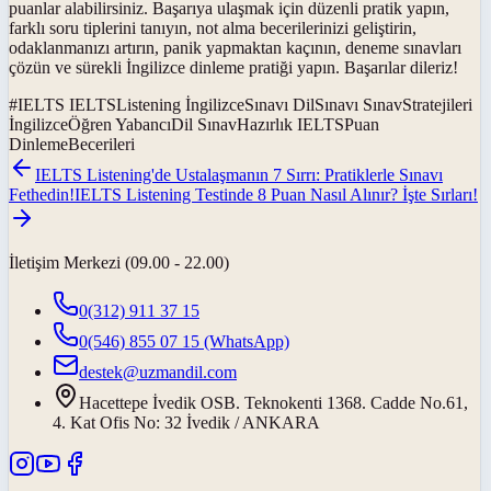
puanlar alabilirsiniz. Başarıya ulaşmak için düzenli pratik yapın,
farklı soru tiplerini tanıyın, not alma becerilerinizi geliştirin,
odaklanmanızı artırın, panik yapmaktan kaçının, deneme sınavları
çözün ve sürekli İngilizce dinleme pratiği yapın. Başarılar dileriz!
#
IELTS IELTSListening İngilizceSınavı DilSınavı SınavStratejileri
İngilizceÖğren YabancıDil SınavHazırlık IELTSPuan
DinlemeBecerileri
IELTS Listening'de Ustalaşmanın 7 Sırrı: Pratiklerle Sınavı
Fethedin!
IELTS Listening Testinde 8 Puan Nasıl Alınır? İşte Sırları!
İletişim Merkezi (09.00 - 22.00)
0(312) 911 37 15
0(546) 855 07 15
(WhatsApp)
destek@uzmandil.com
Hacettepe İvedik OSB. Teknokenti 1368. Cadde No.61,
4. Kat Ofis No: 32 İvedik / ANKARA