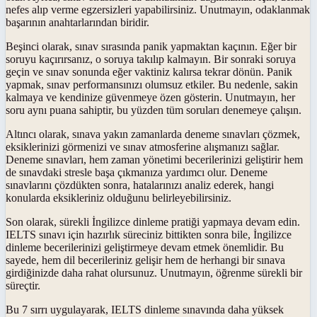
nefes alıp verme egzersizleri yapabilirsiniz. Unutmayın, odaklanmak
başarının anahtarlarından biridir.
Beşinci olarak, sınav sırasında panik yapmaktan kaçının. Eğer bir
soruyu kaçırırsanız, o soruya takılıp kalmayın. Bir sonraki soruya
geçin ve sınav sonunda eğer vaktiniz kalırsa tekrar dönün. Panik
yapmak, sınav performansınızı olumsuz etkiler. Bu nedenle, sakin
kalmaya ve kendinize güvenmeye özen gösterin. Unutmayın, her
soru aynı puana sahiptir, bu yüzden tüm soruları denemeye çalışın.
Altıncı olarak, sınava yakın zamanlarda deneme sınavları çözmek,
eksiklerinizi görmenizi ve sınav atmosferine alışmanızı sağlar.
Deneme sınavları, hem zaman yönetimi becerilerinizi geliştirir hem
de sınavdaki stresle başa çıkmanıza yardımcı olur. Deneme
sınavlarını çözdükten sonra, hatalarınızı analiz ederek, hangi
konularda eksikleriniz olduğunu belirleyebilirsiniz.
Son olarak, sürekli İngilizce dinleme pratiği yapmaya devam edin.
IELTS sınavı için hazırlık süreciniz bittikten sonra bile, İngilizce
dinleme becerilerinizi geliştirmeye devam etmek önemlidir. Bu
sayede, hem dil becerileriniz gelişir hem de herhangi bir sınava
girdiğinizde daha rahat olursunuz. Unutmayın, öğrenme sürekli bir
süreçtir.
Bu 7 sırrı uygulayarak, IELTS dinleme sınavında daha yüksek