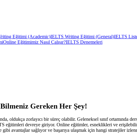
iting Eğitimi (Academic)
IELTS Writing Eğitimi (General)
IELTS Liste
mi
Online Eğitimimiz Nasıl Çalışır?
IELTS Denemeleri
 Bilmeniz Gereken Her Şey!
 oldukça zorlayıcı bir süreç olabilir. Geleneksel sınıf ortamında ders
itimleri devreye giriyor. Online eğitimler, esneklikleri ve erişilebilirli
 gibi avantajlar sağlıyor ve başarıya ulaşmak için hangi stratejiler izlen