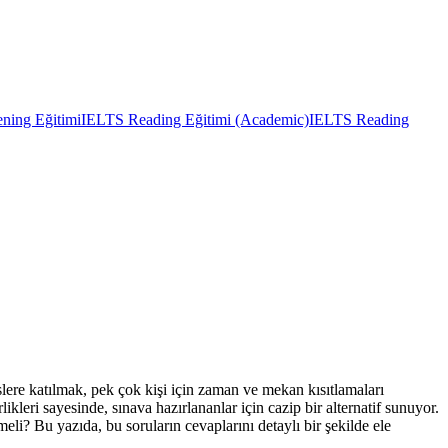
ning Eğitimi
IELTS Reading Eğitimi (Academic)
IELTS Reading
lere katılmak, pek çok kişi için zaman ve mekan kısıtlamaları
kleri sayesinde, sınava hazırlananlar için cazip bir alternatif sunuyor.
meli? Bu yazıda, bu soruların cevaplarını detaylı bir şekilde ele