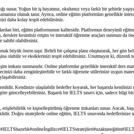
 sunar. Yoğun bir iş hayatınız, okulunuz veya farklı bir şehirde yaşıyo
amanıza olanak tanır. Ayrıca, online eğitim platformları genellikle inter
izi daha kolay tespit edebilirsiniz.
ardan biri, eğitim platformunun kalitesidir. Platformun deneyimli eğitm
ı, derslere kesintisiz erişim ve interaktif öğrenme araçları sunması da
 sahibi olabilirsiniz.
lışmak büyük önem taşır. Belirli bir çalışma planı oluşturarak, her gün be
ina olabilir ve eksiklerinizi tespit edebilirsiniz. Unutmayın ki, düzenli 
işim imkanı sunmasıdır. Online platformlar genellikle interaktif ders mat
ecinizi daha zenginleştirebilir ve farklı öğrenme stillerinize uygun mater
laşabilirsiniz.
dir. Kendinize ulaşılabilir hedefler koyarak, her başarıda kendinizi m
 göre güncelleyebilirsiniz. Başarılı bir IELTS sınavı için, sadece bilgi b
 erişilebilirlik ve kişiselleştirilmiş öğrenme imkanları sunar. Ancak, b
idir. Doğru stratejilerle online eğitim, IELTS sınavında hedeflerinize 
ı
#
IELTShazırlık
#
onlineİngilizce
#
IELTSstratejileri
#
uzaktaneğitim
#
IELT