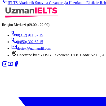
IELTS Akademik Sınavına Cevaplarıyla Hazırlanın: Eksiksiz Reh
İletişim Merkezi (09.00 - 22.00)
0(312) 911 37 15
0(850) 302 67 15
destek@uzmandil.com
Hacettepe İvedik OSB. Teknokenti 1368. Cadde No.61, 4