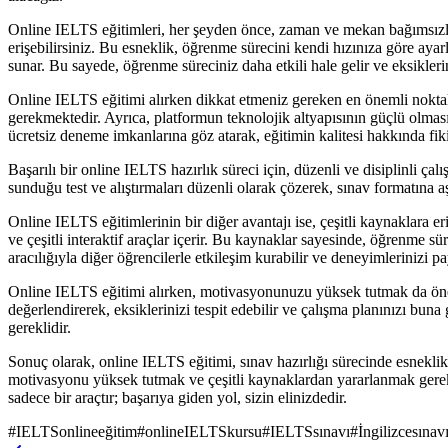
Online IELTS eğitimleri, her şeyden önce, zaman ve mekan bağımsızlığı
erişebilirsiniz. Bu esneklik, öğrenme sürecini kendi hızınıza göre ayarl
sunar. Bu sayede, öğrenme süreciniz daha etkili hale gelir ve eksiklerin
Online IELTS eğitimi alırken dikkat etmeniz gereken en önemli noktal
gerekmektedir. Ayrıca, platformun teknolojik altyapısının güçlü olmas
ücretsiz deneme imkanlarına göz atarak, eğitimin kalitesi hakkında fikir
Başarılı bir online IELTS hazırlık süreci için, düzenli ve disiplinli ça
sunduğu test ve alıştırmaları düzenli olarak çözerek, sınav formatına aş
Online IELTS eğitimlerinin bir diğer avantajı ise, çeşitli kaynaklara er
ve çeşitli interaktif araçlar içerir. Bu kaynaklar sayesinde, öğrenme sür
aracılığıyla diğer öğrencilerle etkileşim kurabilir ve deneyimlerinizi pay
Online IELTS eğitimi alırken, motivasyonunuzu yüksek tutmak da önemli
değerlendirerek, eksiklerinizi tespit edebilir ve çalışma planınızı buna
gereklidir.
Sonuç olarak, online IELTS eğitimi, sınav hazırlığı sürecinde esneklik,
motivasyonu yüksek tutmak ve çeşitli kaynaklardan yararlanmak gerekl
sadece bir araçtır; başarıya giden yol, sizin elinizdedir.
#
IELTSonlineeğitim
#
onlineIELTSkursu
#
IELTSsınavı
#
İngilizcesınav