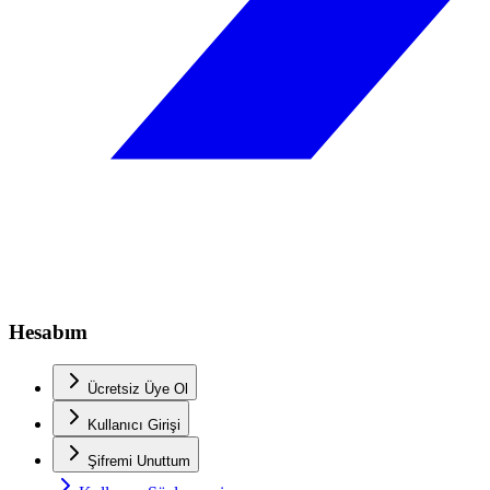
Hesabım
Ücretsiz Üye Ol
Kullanıcı Girişi
Şifremi Unuttum