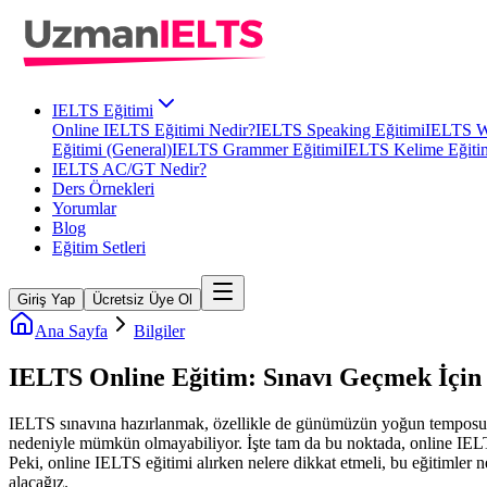
IELTS Eğitimi
Online IELTS Eğitimi Nedir?
IELTS Speaking Eğitimi
IELTS Wr
Eğitimi (General)
IELTS Grammer Eğitimi
IELTS Kelime Eğiti
IELTS AC/GT Nedir?
Ders Örnekleri
Yorumlar
Blog
Eğitim Setleri
Giriş Yap
Ücretsiz Üye Ol
Ana Sayfa
Bilgiler
IELTS Online Eğitim: Sınavı Geçmek İçin
IELTS sınavına hazırlanmak, özellikle de günümüzün yoğun temposunda,
nedeniyle mümkün olmayabiliyor. İşte tam da bu noktada, online IELTS eğ
Peki, online IELTS eğitimi alırken nelere dikkat etmeli, bu eğitimler ne
alacağız.