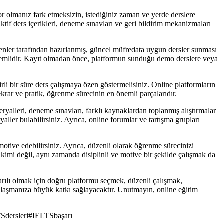
r olmanız fark etmeksizin, istediğiniz zaman ve yerde derslere
aktif ders içerikleri, deneme sınavları ve geri bildirim mekanizmaları
enler tarafından hazırlanmış, güncel müfredata uygun dersler sunması
 önemlidir. Kayıt olmadan önce, platformun sunduğu demo derslere veya
lirli bir süre ders çalışmaya özen göstermelisiniz. Online platformların
tekrar ve pratik, öğrenme sürecinin en önemli parçalarıdır.
eryalleri, deneme sınavları, farklı kaynaklardan toplanmış alıştırmalar
yaller bulabilirsiniz. Ayrıca, online forumlar ve tartışma grupları
otive edebilirsiniz. Ayrıca, düzenli olarak öğrenme sürecinizi
irikimi değil, aynı zamanda disiplinli ve motive bir şekilde çalışmak da
aşarılı olmak için doğru platformu seçmek, düzenli çalışmak,
ulaşmanıza büyük katkı sağlayacaktır. Unutmayın, online eğitim
Sdersleri
#
IELTSbaşarı