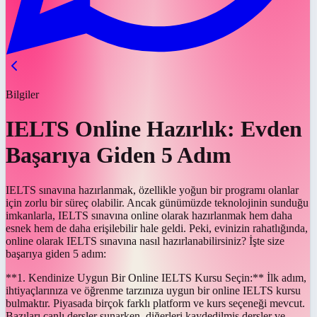
Bilgiler
IELTS Online Hazırlık: Evden
Başarıya Giden 5 Adım
IELTS sınavına hazırlanmak, özellikle yoğun bir programı olanlar
için zorlu bir süreç olabilir. Ancak günümüzde teknolojinin sunduğu
imkanlarla, IELTS sınavına online olarak hazırlanmak hem daha
esnek hem de daha erişilebilir hale geldi. Peki, evinizin rahatlığında,
online olarak IELTS sınavına nasıl hazırlanabilirsiniz? İşte size
başarıya giden 5 adım:
**1. Kendinize Uygun Bir Online IELTS Kursu Seçin:** İlk adım,
ihtiyaçlarınıza ve öğrenme tarzınıza uygun bir online IELTS kursu
bulmaktır. Piyasada birçok farklı platform ve kurs seçeneği mevcut.
Bazıları canlı dersler sunarken, diğerleri kaydedilmiş dersler ve