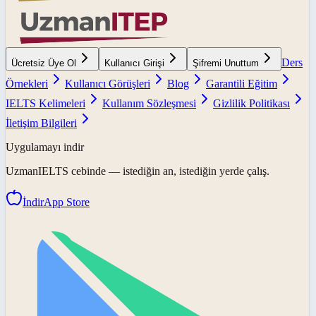
Ders
Ücretsiz Üye Ol
Kullanıcı Girişi
Şifremi Unuttum
Örnekleri
Kullanıcı Görüşleri
Blog
Garantili Eğitim
IELTS Kelimeleri
Kullanım Sözleşmesi
Gizlilik Politikası
İletişim Bilgileri
Uygulamayı indir
UzmanIELTS
cebinde — istediğin an, istediğin yerde çalış.
İndir
App Store