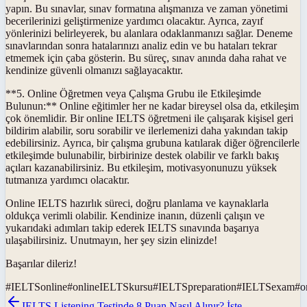
yapın. Bu sınavlar, sınav formatına alışmanıza ve zaman yönetimi
becerilerinizi geliştirmenize yardımcı olacaktır. Ayrıca, zayıf
yönlerinizi belirleyerek, bu alanlara odaklanmanızı sağlar. Deneme
sınavlarından sonra hatalarınızı analiz edin ve bu hataları tekrar
etmemek için çaba gösterin. Bu süreç, sınav anında daha rahat ve
kendinize güvenli olmanızı sağlayacaktır.
**5. Online Öğretmen veya Çalışma Grubu ile Etkileşimde
Bulunun:** Online eğitimler her ne kadar bireysel olsa da, etkileşim
çok önemlidir. Bir online IELTS öğretmeni ile çalışarak kişisel geri
bildirim alabilir, soru sorabilir ve ilerlemenizi daha yakından takip
edebilirsiniz. Ayrıca, bir çalışma grubuna katılarak diğer öğrencilerle
etkileşimde bulunabilir, birbirinize destek olabilir ve farklı bakış
açıları kazanabilirsiniz. Bu etkileşim, motivasyonunuzu yüksek
tutmanıza yardımcı olacaktır.
Online IELTS hazırlık süreci, doğru planlama ve kaynaklarla
oldukça verimli olabilir. Kendinize inanın, düzenli çalışın ve
yukarıdaki adımları takip ederek IELTS sınavında başarıya
ulaşabilirsiniz. Unutmayın, her şey sizin elinizde!
Başarılar dileriz!
#
IELTSonline
#
onlineIELTSkursu
#
IELTSpreparation
#
IELTSexam
#
o
IELTS Listening Testinde 8 Puan Nasıl Alınır? İşte