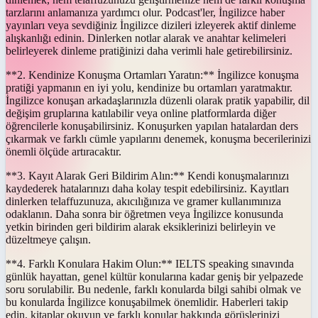
tarzlarını anlamanıza yardımcı olur. Podcast'ler, İngilizce haber
yayınları veya sevdiğiniz İngilizce dizileri izleyerek aktif dinleme
alışkanlığı edinin. Dinlerken notlar alarak ve anahtar kelimeleri
belirleyerek dinleme pratiğinizi daha verimli hale getirebilirsiniz.
**2. Kendinize Konuşma Ortamları Yaratın:** İngilizce konuşma
pratiği yapmanın en iyi yolu, kendinize bu ortamları yaratmaktır.
İngilizce konuşan arkadaşlarınızla düzenli olarak pratik yapabilir, dil
değişim gruplarına katılabilir veya online platformlarda diğer
öğrencilerle konuşabilirsiniz. Konuşurken yapılan hatalardan ders
çıkarmak ve farklı cümle yapılarını denemek, konuşma becerilerinizi
önemli ölçüde artıracaktır.
**3. Kayıt Alarak Geri Bildirim Alın:** Kendi konuşmalarınızı
kaydederek hatalarınızı daha kolay tespit edebilirsiniz. Kayıtları
dinlerken telaffuzunuza, akıcılığınıza ve gramer kullanımınıza
odaklanın. Daha sonra bir öğretmen veya İngilizce konusunda
yetkin birinden geri bildirim alarak eksiklerinizi belirleyin ve
düzeltmeye çalışın.
**4. Farklı Konulara Hakim Olun:** IELTS speaking sınavında
günlük hayattan, genel kültür konularına kadar geniş bir yelpazede
soru sorulabilir. Bu nedenle, farklı konularda bilgi sahibi olmak ve
bu konularda İngilizce konuşabilmek önemlidir. Haberleri takip
edin, kitaplar okuyun ve farklı konular hakkında görüşlerinizi