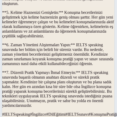
oluşturun.
**5. Kelime Haznenizi Genişletin:** Konuşma becerilerinizi
geliştirmek için kelime haznenizin geniş olması şarttır. Her gün yeni
kelimeler öğrenmeye çalışın ve bu kelimeleri konuşmalarınızda aktif
olarak kullanmaya özen gösterin. Kelime öğrenirken, kelimelerin eş
anlamlılarını ve zıt anlamlılarını da öğrenerek konuşmalarınızda
çeşitlilik sağlayabilirsiniz.
**6. Zaman Yönetimi Alıştırmaları Yapın:** IELTS speaking
sınavında her bölüm için belirli bir süreniz vardır. Bu nedenle,
zaman yönetimi becerilerinizi geliştirmeniz önemlidir. Kendinize
zaman sınırlaması koyarak konuşma pratiği yapın ve sınav sırasında
zamanınızı nasıl daha etkili kullanabileceğinizi öğrenin.
**7. Düzenli Pratik Yapmayı İhmal Etmeyin:** IELTS speaking
sınavında başarılı olmanın anahtarı düzenli ve sürekli pratik
yapmaktır. Kendinize bir çalışma planı oluşturun ve bu plana sadık
kalın. Her gün en azından kısa bir süre bile olsa İngilizce konuşma
pratiği yaparak konuşma becerilerinizi sürekli geliştirebilirsiniz. Bu
teknikleri uygulayarak IELTS speaking sınavında istediğiniz puana
ulaşabilirsiniz. Unutmayın, pratik ve sabır bu yolda en önemli
yardımcılarınızdır.
#
IELTSspeaking
#
İngilizce
#
DilEğitimi
#
IELTSsınavı
#
KonuşmaPratiğ