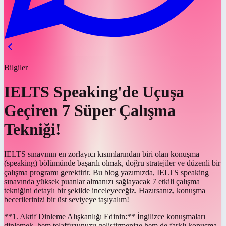
Bilgiler
IELTS Speaking'de Uçuşa
Geçiren 7 Süper Çalışma
Tekniği!
IELTS sınavının en zorlayıcı kısımlarından biri olan konuşma
(speaking) bölümünde başarılı olmak, doğru stratejiler ve düzenli bir
çalışma programı gerektirir. Bu blog yazımızda, IELTS speaking
sınavında yüksek puanlar almanızı sağlayacak 7 etkili çalışma
tekniğini detaylı bir şekilde inceleyeceğiz. Hazırsanız, konuşma
becerilerinizi bir üst seviyeye taşıyalım!
**1. Aktif Dinleme Alışkanlığı Edinin:** İngilizce konuşmaları
dinlemek, hem telaffuzunuzu geliştirmenize hem de farklı konuşma