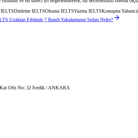
satıdır ve bu süreci iyi değerlendirerek, dil becerilerinizi önemli ölçüde
leri IELTSDinleme IELTSOkuma IELTSYazma IELTSKonuşma YabancıD
LTS Uzaktan Eğitimle 7 Bandı Yakalamanın Sırları Neler?
. Kat Ofis No: 32 İvedik / ANKARA