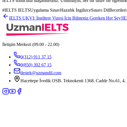
IELTS sonucuna ulaşabilirsiniz. Unutmayın, her bir sınav bir öğrenme fır
#
IELTS IELTSUygulama SınavHazırlık İngilizceSınavı DilBeceri
IELTS UKVI: İngiltere Vizesi İçin Bilmeniz Gereken Her Şey!
IE
İletişim Merkezi (09.00 - 22.00)
0(312) 911 37 15
0(850) 302 67 15
destek@uzmandil.com
Hacettepe İvedik OSB. Teknokenti 1368. Cadde No.61, 4