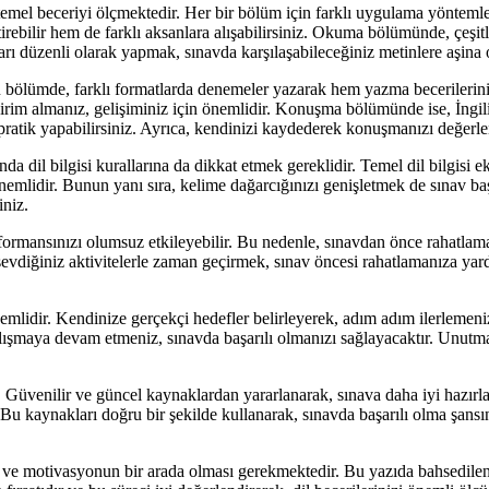
l beceriyi ölçmektedir. Her bir bölüm için farklı uygulama yöntemleri
ştirebilir hem de farklı aksanlara alışabilirsiniz. Okuma bölümünde, çeş
arı düzenli olarak yapmak, sınavda karşılaşabileceğiniz metinlere aşina 
bölümde, farklı formatlarda denemeler yazarak hem yazma becerilerinizi 
ldirim almanız, gelişiminiz için önemlidir. Konuşma bölümünde ise, İn
pratik yapabilirsiniz. Ayrıca, kendinizi kaydederek konuşmanızı değerle
dil bilgisi kurallarına da dikkat etmek gereklidir. Temel dil bilgisi eks
nemlidir. Bunun yanı sıra, kelime dağarcığınızı genişletmek de sınav baş
iniz.
rformansınızı olumsuz etkileyebilir. Bu nedenle, sınavdan önce rahatlam
evdiğiniz aktivitelerle zaman geçirmek, sınav öncesi rahatlamanıza yard
idir. Kendinize gerçekçi hedefler belirleyerek, adım adım ilerlemeniz
ışmaya devam etmeniz, sınavda başarılı olmanızı sağlayacaktır. Unutmay
Güvenilir ve güncel kaynaklardan yararlanarak, sınava daha iyi hazırlan
 Bu kaynakları doğru bir şekilde kullanarak, sınavda başarılı olma şansını
ar ve motivasyonun bir arada olması gerekmektedir. Bu yazıda bahsedile