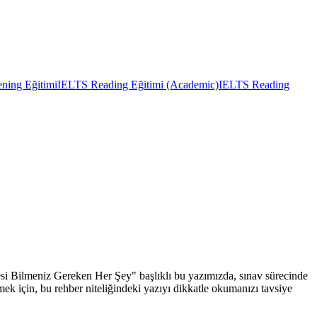
ning Eğitimi
IELTS Reading Eğitimi (Academic)
IELTS Reading
si Bilmeniz Gereken Her Şey" başlıklı bu yazımızda, sınav sürecinde
mek için, bu rehber niteliğindeki yazıyı dikkatle okumanızı tavsiye