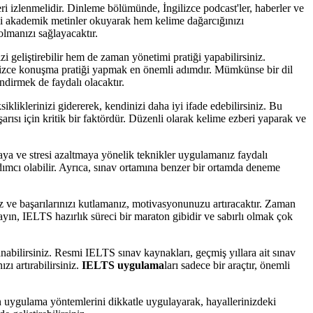
 izlenmelidir. Dinleme bölümünde, İngilizce podcast'ler, haberler ve
itli akademik metinler okuyarak hem kelime dağarcığınızı
olmanızı sağlayacaktır.
geliştirebilir hem de zaman yönetimi pratiği yapabilirsiniz.
gilizce konuşma pratiği yapmak en önemli adımdır. Mümkünse bir dil
ndirmek de faydalı olacaktır.
ikliklerinizi gidererek, kendinizi daha iyi ifade edebilirsiniz. Bu
arısı için kritik bir faktördür. Düzenli olarak kelime ezberi yaparak ve
aya ve stresi azaltmaya yönelik teknikler uygulamanız faydalı
ımcı olabilir. Ayrıca, sınav ortamına benzer bir ortamda deneme
 ve başarılarınızı kutlamanız, motivasyonunuzu artıracaktır. Zaman
ın, IELTS hazırlık süreci bir maraton gibidir ve sabırlı olmak çok
abilirsiniz. Resmi IELTS sınav kaynakları, geçmiş yıllara ait sınav
zı artırabilirsiniz.
IELTS uygulama
ları sadece bir araçtır, önemli
n uygulama yöntemlerini dikkatle uygulayarak, hayallerinizdeki