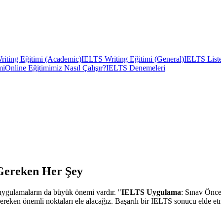
iting Eğitimi (Academic)
IELTS Writing Eğitimi (General)
IELTS Liste
mi
Online Eğitimimiz Nasıl Çalışır?
IELTS Denemeleri
Gereken Her Şey
k uygulamaların da büyük önemi vardır. "
IELTS Uygulama
: Sınav Önce
gereken önemli noktaları ele alacağız. Başarılı bir IELTS sonucu elde et