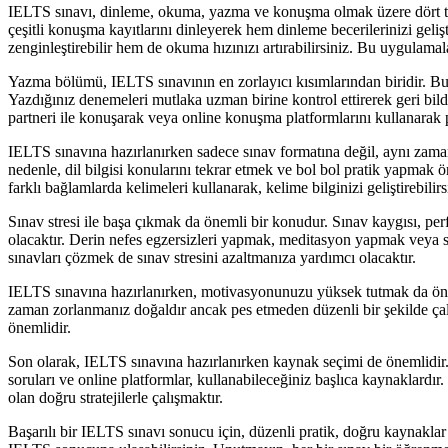
IELTS sınavı, dinleme, okuma, yazma ve konuşma olmak üzere dört teme
çeşitli konuşma kayıtlarını dinleyerek hem dinleme becerilerinizi geli
zenginleştirebilir hem de okuma hızınızı artırabilirsiniz. Bu uygulamal
Yazma bölümü, IELTS sınavının en zorlayıcı kısımlarından biridir. Bu 
Yazdığınız denemeleri mutlaka uzman birine kontrol ettirerek geri bi
partneri ile konuşarak veya online konuşma platformlarını kullanarak 
IELTS sınavına hazırlanırken sadece sınav formatına değil, aynı zamanda 
nedenle, dil bilgisi konularını tekrar etmek ve bol bol pratik yapmak ö
farklı bağlamlarda kelimeleri kullanarak, kelime bilginizi geliştirebilirs
Sınav stresi ile başa çıkmak da önemli bir konudur. Sınav kaygısı, pe
olacaktır. Derin nefes egzersizleri yapmak, meditasyon yapmak veya s
sınavları çözmek de sınav stresini azaltmanıza yardımcı olacaktır.
IELTS sınavına hazırlanırken, motivasyonunuzu yüksek tutmak da öneml
zaman zorlanmanız doğaldır ancak pes etmeden düzenli bir şekilde çal
önemlidir.
Son olarak, IELTS sınavına hazırlanırken kaynak seçimi de önemlidir. 
soruları ve online platformlar, kullanabileceğiniz başlıca kaynaklardır.
olan doğru stratejilerle çalışmaktır.
Başarılı bir IELTS sınavı sonucu için, düzenli pratik, doğru kaynakl