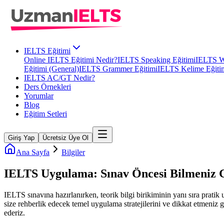
IELTS Eğitimi
Online IELTS Eğitimi Nedir?
IELTS Speaking Eğitimi
IELTS Wr
Eğitimi (General)
IELTS Grammer Eğitimi
IELTS Kelime Eğiti
IELTS AC/GT Nedir?
Ders Örnekleri
Yorumlar
Blog
Eğitim Setleri
Giriş Yap
Ücretsiz Üye Ol
Ana Sayfa
Bilgiler
IELTS Uygulama: Sınav Öncesi Bilmeniz 
IELTS sınavına hazırlanırken, teorik bilgi birikiminin yanı sıra prati
size rehberlik edecek temel uygulama stratejilerini ve dikkat etmeniz 
ederiz.