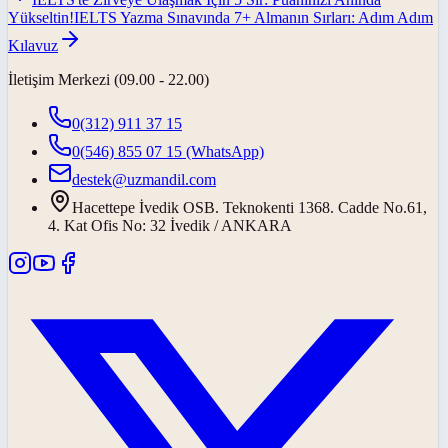
Yükseltin!
IELTS Yazma Sınavında 7+ Almanın Sırları: Adım Adım
Kılavuz
İletişim Merkezi (09.00 - 22.00)
0(312) 911 37 15
0(546) 855 07 15
(WhatsApp)
destek@uzmandil.com
Hacettepe İvedik OSB. Teknokenti 1368. Cadde No.61,
4. Kat Ofis No: 32 İvedik / ANKARA