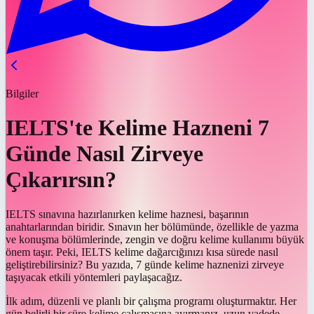
Bilgiler
IELTS'te Kelime Hazneni 7
Günde Nasıl Zirveye
Çıkarırsın?
IELTS sınavına hazırlanırken kelime haznesi, başarının
anahtarlarından biridir. Sınavın her bölümünde, özellikle de yazma
ve konuşma bölümlerinde, zengin ve doğru kelime kullanımı büyük
önem taşır. Peki, IELTS kelime dağarcığınızı kısa sürede nasıl
geliştirebilirsiniz? Bu yazıda, 7 günde kelime haznenizi zirveye
taşıyacak etkili yöntemleri paylaşacağız.
İlk adım, düzenli ve planlı bir çalışma programı oluşturmaktır. Her
gün belirli bir süre kelime çalışmasına ayırmanız, uzun vadede