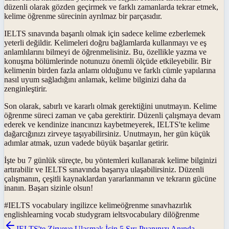
düzenli olarak gözden geçirmek ve farklı zamanlarda tekrar etmek,
kelime öğrenme sürecinin ayrılmaz bir parçasıdır.
IELTS sınavında başarılı olmak için sadece kelime ezberlemek
yeterli değildir. Kelimeleri doğru bağlamlarda kullanmayı ve eş
anlamlılarını bilmeyi de öğrenmelisiniz. Bu, özellikle yazma ve
konuşma bölümlerinde notunuzu önemli ölçüde etkileyebilir. Bir
kelimenin birden fazla anlamı olduğunu ve farklı cümle yapılarına
nasıl uyum sağladığını anlamak, kelime bilginizi daha da
zenginleştirir.
Son olarak, sabırlı ve kararlı olmak gerektiğini unutmayın. Kelime
öğrenme süreci zaman ve çaba gerektirir. Düzenli çalışmaya devam
ederek ve kendinize inancınızı kaybetmeyerek, IELTS'te kelime
dağarcığınızı zirveye taşıyabilirsiniz. Unutmayın, her gün küçük
adımlar atmak, uzun vadede büyük başarılar getirir.
İşte bu 7 günlük süreçte, bu yöntemleri kullanarak kelime bilginizi
artırabilir ve IELTS sınavında başarıya ulaşabilirsiniz. Düzenli
çalışmanın, çeşitli kaynaklardan yararlanmanın ve tekrarın gücüne
inanın. Başarı sizinle olsun!
#
IELTS vocabulary ingilizce kelimeöğrenme sınavhazırlık
englishlearning vocab studygram ieltsvocabulary dilöğrenme
IELTS'te Zirveye Ulaşmak İçin 5 Sır: Puanınızı Anında