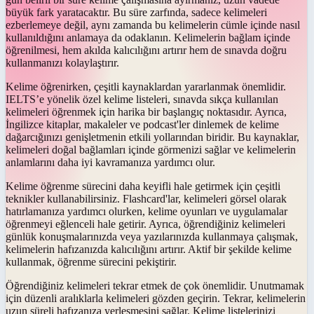
büyük fark yaratacaktır. Bu süre zarfında, sadece kelimeleri
ezberlemeye değil, aynı zamanda bu kelimelerin cümle içinde nasıl
kullanıldığını anlamaya da odaklanın. Kelimelerin bağlam içinde
öğrenilmesi, hem akılda kalıcılığını artırır hem de sınavda doğru
kullanmanızı kolaylaştırır.
Kelime öğrenirken, çeşitli kaynaklardan yararlanmak önemlidir.
IELTS’e yönelik özel kelime listeleri, sınavda sıkça kullanılan
kelimeleri öğrenmek için harika bir başlangıç noktasıdır. Ayrıca,
İngilizce kitaplar, makaleler ve podcast'ler dinlemek de kelime
dağarcığınızı genişletmenin etkili yollarından biridir. Bu kaynaklar,
kelimeleri doğal bağlamları içinde görmenizi sağlar ve kelimelerin
anlamlarını daha iyi kavramanıza yardımcı olur.
Kelime öğrenme sürecini daha keyifli hale getirmek için çeşitli
teknikler kullanabilirsiniz. Flashcard'lar, kelimeleri görsel olarak
hatırlamanıza yardımcı olurken, kelime oyunları ve uygulamalar
öğrenmeyi eğlenceli hale getirir. Ayrıca, öğrendiğiniz kelimeleri
günlük konuşmalarınızda veya yazılarınızda kullanmaya çalışmak,
kelimelerin hafızanızda kalıcılığını artırır. Aktif bir şekilde kelime
kullanmak, öğrenme sürecini pekiştirir.
Öğrendiğiniz kelimeleri tekrar etmek de çok önemlidir. Unutmamak
için düzenli aralıklarla kelimeleri gözden geçirin. Tekrar, kelimelerin
uzun süreli hafızanıza yerleşmesini sağlar. Kelime listelerinizi