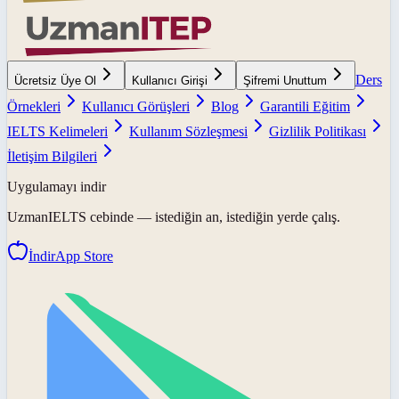
Ders
Ücretsiz Üye Ol
Kullanıcı Girişi
Şifremi Unuttum
Örnekleri
Kullanıcı Görüşleri
Blog
Garantili Eğitim
IELTS Kelimeleri
Kullanım Sözleşmesi
Gizlilik Politikası
İletişim Bilgileri
Uygulamayı indir
UzmanIELTS
cebinde — istediğin an, istediğin yerde çalış.
İndir
App Store