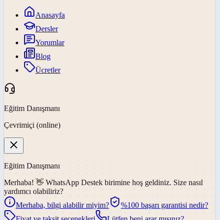
Anasayfa
Dersler
Yorumlar
Blog
Ücretler
Eğitim Danışmanı
Çevrimiçi (online)
Eğitim Danışmanı
Merhaba! 👋
WhatsApp Destek
birimine hoş geldiniz. Size nasıl
yardımcı olabiliriz?
Merhaba, bilgi alabilir miyim?
%100 başarı garantisi nedir?
Fiyat ve taksit seçenekleri
Lütfen beni arar mısınız?