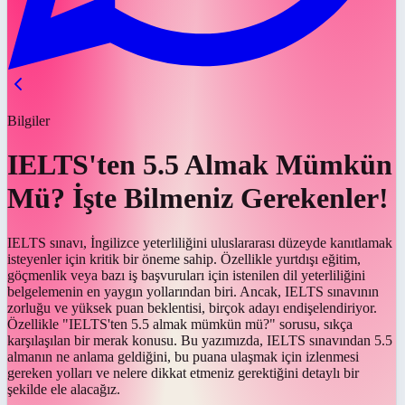
Bilgiler
IELTS'ten 5.5 Almak Mümkün
Mü? İşte Bilmeniz Gerekenler!
IELTS sınavı, İngilizce yeterliliğini uluslararası düzeyde kanıtlamak
isteyenler için kritik bir öneme sahip. Özellikle yurtdışı eğitim,
göçmenlik veya bazı iş başvuruları için istenilen dil yeterliliğini
belgelemenin en yaygın yollarından biri. Ancak, IELTS sınavının
zorluğu ve yüksek puan beklentisi, birçok adayı endişelendiriyor.
Özellikle "IELTS'ten 5.5 almak mümkün mü?" sorusu, sıkça
karşılaşılan bir merak konusu. Bu yazımızda, IELTS sınavından 5.5
almanın ne anlama geldiğini, bu puana ulaşmak için izlenmesi
gereken yolları ve nelere dikkat etmeniz gerektiğini detaylı bir
şekilde ele alacağız.