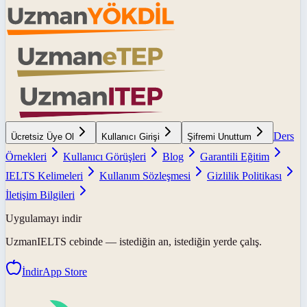
Ders
Ücretsiz Üye Ol
Kullanıcı Girişi
Şifremi Unuttum
Örnekleri
Kullanıcı Görüşleri
Blog
Garantili Eğitim
IELTS Kelimeleri
Kullanım Sözleşmesi
Gizlilik Politikası
İletişim Bilgileri
Uygulamayı indir
UzmanIELTS
cebinde — istediğin an, istediğin yerde çalış.
İndir
App Store