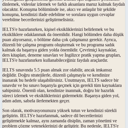
dinlemek, videolar izlemek ve farklı aksanlara maruz kalmak faydalı
olacaktır. Konuşma bölümünde ise, akıcı ve anlaşılır bir şekilde
konuşma, kendinizi ifade edebilme ve sorulara uygun cevaplar
verebilme becerilerinizi geliştirmelisiniz.
IELTS'e hazırlanırken, kişisel eksikliklerinizi belirlemek ve bu
eksikliklere odaklanmak da önemlidir. Hangi bölümden daha düşük
puan alıyorsanız, o bölüme daha çok çalışmanız gerekir. Ayrıca,
düzenli bir çalışma programı oluşturmak ve bu programa sadık
kalmak da başarıya giden yolda önemlidir. Çevrimiçi kaynaklar,
ders kitapları, deneme sınavları ve İngilizce pratik yapma grupları,
IELTS'e hazırlanırken kullanabileceğiniz faydalı araçlardır.
IELTS sınavında 5.5 puan almak zor olabilir, ancak imkansız
değildir. Doğru stratejilerle, düzenli çalışmayla ve kendinize
inanarak bu hedefe ulaşabilirsiniz. Unutmayın, IELTS sadece bir
sınavdır ve bu sınavı başarıyla geçmek için gerekli tüm kaynaklara
sahipsiniz. Önemli olan, kendinize inanmak, doğru bir hazırlık
süreci izlemek ve eksikliklerinizi gidermektir. Başarıya giden yol,
adım adım, sabırla ilerlemekten geçer.
Son olarak, motivasyonunuzu yüksek tutun ve kendinizi sürekli
geliştirin. IELTS'e hazırlanmak, sadece dil becerilerinizi
geliştirmekle kalmaz, aynı zamanda disiplin, zaman yönetimi ve
problem çözme yeteneklerinizi de geliştirir. Bu nedenle, IELTS'e