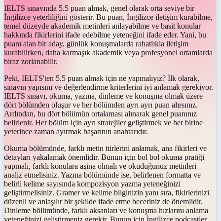
IELTS sınavında 5.5 puan almak, genel olarak orta seviye bir
İngilizce yeterliliğini gösterir. Bu puan, İngilizce iletişim kurabilme,
temel düzeyde akademik metinleri anlayabilme ve basit konular
hakkında fikirlerini ifade edebilme yeteneğini ifade eder. Yani, bu
puanı alan bir aday, günlük konuşmalarda rahatlıkla iletişim
kurabilirken, daha karmaşık akademik veya profesyonel ortamlarda
biraz zorlanabilir.
Peki, IELTS'ten 5.5 puan almak için ne yapmalıyız? İlk olarak,
sınavın yapısını ve değerlendirme kriterlerini iyi anlamak gerekiyor.
IELTS sınavı, okuma, yazma, dinleme ve konuşma olmak üzere
dört bölümden oluşur ve her bölümden ayrı ayrı puan alırsınız.
Ardından, bu dört bölümün ortalaması alınarak genel puanınız
belirlenir. Her bölüm için ayrı stratejiler geliştirmek ve her birine
yeterince zaman ayırmak başarının anahtarıdır.
Okuma bölümünde, farklı metin türlerini anlamak, ana fikirleri ve
detayları yakalamak önemlidir. Bunun için bol bol okuma pratiği
yapmalı, farklı konulara aşina olmalı ve okuduğunuz metinleri
analiz etmelisiniz. Yazma bölümünde ise, belirlenen formatta ve
belirli kelime sayısında kompozisyon yazma yeteneğinizi
geliştirmelisiniz. Gramer ve kelime bilginizin yanı sıra, fikirlerinizi
düzenli ve anlaşılır bir şekilde ifade etme beceriniz de önemlidir.
Dinleme bölümünde, farklı aksanları ve konuşma hızlarını anlama
yeteneğinizi geliştirmeniz gerekir. Bunun için İngilizce podcastler