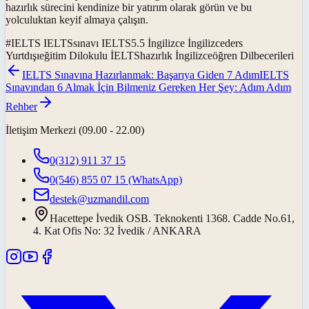
hazırlık sürecini kendinize bir yatırım olarak görün ve bu
yolculuktan keyif almaya çalışın.
#
IELTS IELTSsınavı IELTS5.5 İngilizce İngilizceders
Yurtdışıeğitim Dilokulu İELTShazırlık İngilizceöğren Dilbecerileri
IELTS Sınavına Hazırlanmak: Başarıya Giden 7 Adım
IELTS
Sınavından 6 Almak İçin Bilmeniz Gereken Her Şey: Adım Adım
Rehber
İletişim Merkezi (09.00 - 22.00)
0(312) 911 37 15
0(546) 855 07 15
(WhatsApp)
destek@uzmandil.com
Hacettepe İvedik OSB. Teknokenti 1368. Cadde No.61,
4. Kat Ofis No: 32 İvedik / ANKARA