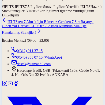
#
IELTS IELTS7.5 İngilizceSınavı İngilizceYeterlilik IELTSHazırlık
SınavStratejileri YüksekSkor İngilizceÖğrenme YurtdışıEğitim
DilGelişimi
IELTS'ten 7 Almak İçin Bilmeniz Gereken 7 Sır: Başarıya
Giden Yol Haritası
IELTS'ten 8 Almak Mümkün Mü? İşte
Kanıtlanmış Stratejiler!
İletişim Merkezi (09.00 - 22.00)
0(312) 911 37 15
0(546) 855 07 15
(WhatsApp)
destek@uzmandil.com
Hacettepe İvedik OSB. Teknokenti 1368. Cadde No.61,
4. Kat Ofis No: 32 İvedik / ANKARA