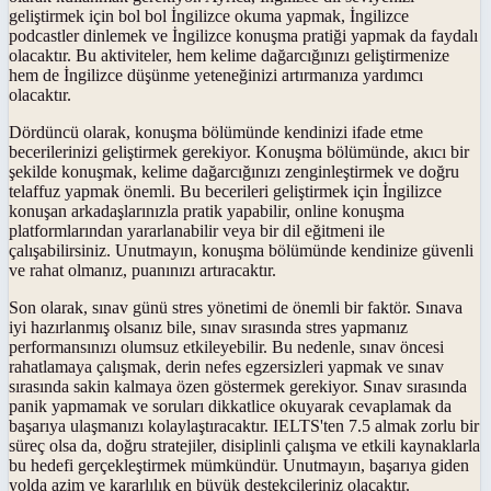
geliştirmek için bol bol İngilizce okuma yapmak, İngilizce
podcastler dinlemek ve İngilizce konuşma pratiği yapmak da faydalı
olacaktır. Bu aktiviteler, hem kelime dağarcığınızı geliştirmenize
hem de İngilizce düşünme yeteneğinizi artırmanıza yardımcı
olacaktır.
Dördüncü olarak, konuşma bölümünde kendinizi ifade etme
becerilerinizi geliştirmek gerekiyor. Konuşma bölümünde, akıcı bir
şekilde konuşmak, kelime dağarcığınızı zenginleştirmek ve doğru
telaffuz yapmak önemli. Bu becerileri geliştirmek için İngilizce
konuşan arkadaşlarınızla pratik yapabilir, online konuşma
platformlarından yararlanabilir veya bir dil eğitmeni ile
çalışabilirsiniz. Unutmayın, konuşma bölümünde kendinize güvenli
ve rahat olmanız, puanınızı artıracaktır.
Son olarak, sınav günü stres yönetimi de önemli bir faktör. Sınava
iyi hazırlanmış olsanız bile, sınav sırasında stres yapmanız
performansınızı olumsuz etkileyebilir. Bu nedenle, sınav öncesi
rahatlamaya çalışmak, derin nefes egzersizleri yapmak ve sınav
sırasında sakin kalmaya özen göstermek gerekiyor. Sınav sırasında
panik yapmamak ve soruları dikkatlice okuyarak cevaplamak da
başarıya ulaşmanızı kolaylaştıracaktır. IELTS'ten 7.5 almak zorlu bir
süreç olsa da, doğru stratejiler, disiplinli çalışma ve etkili kaynaklarla
bu hedefi gerçekleştirmek mümkündür. Unutmayın, başarıya giden
yolda azim ve kararlılık en büyük destekçileriniz olacaktır.