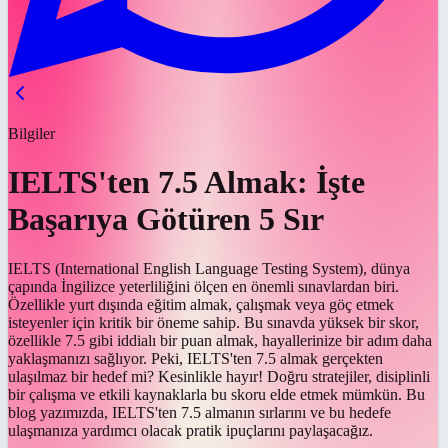
Bilgiler
IELTS'ten 7.5 Almak: İşte
Başarıya Götüren 5 Sır
IELTS (International English Language Testing System), dünya
çapında İngilizce yeterliliğini ölçen en önemli sınavlardan biri.
Özellikle yurt dışında eğitim almak, çalışmak veya göç etmek
isteyenler için kritik bir öneme sahip. Bu sınavda yüksek bir skor,
özellikle 7.5 gibi iddialı bir puan almak, hayallerinize bir adım daha
yaklaşmanızı sağlıyor. Peki, IELTS'ten 7.5 almak gerçekten
ulaşılmaz bir hedef mi? Kesinlikle hayır! Doğru stratejiler, disiplinli
bir çalışma ve etkili kaynaklarla bu skoru elde etmek mümkün. Bu
blog yazımızda, IELTS'ten 7.5 almanın sırlarını ve bu hedefe
ulaşmanıza yardımcı olacak pratik ipuçlarını paylaşacağız.