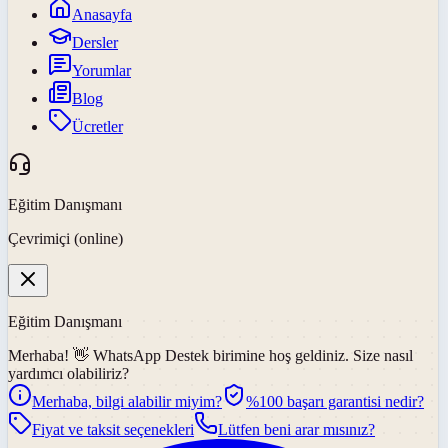
Anasayfa
Dersler
Yorumlar
Blog
Ücretler
Eğitim Danışmanı
Çevrimiçi (online)
Eğitim Danışmanı
Merhaba! 👋
WhatsApp Destek
birimine hoş geldiniz. Size nasıl
yardımcı olabiliriz?
Merhaba, bilgi alabilir miyim?
%100 başarı garantisi nedir?
Fiyat ve taksit seçenekleri
Lütfen beni arar mısınız?