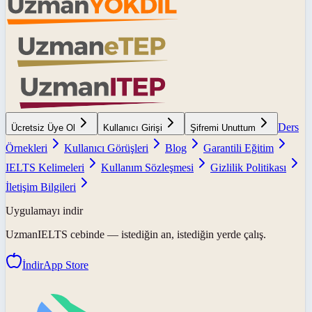
Ders
Ücretsiz Üye Ol
Kullanıcı Girişi
Şifremi Unuttum
Örnekleri
Kullanıcı Görüşleri
Blog
Garantili Eğitim
IELTS Kelimeleri
Kullanım Sözleşmesi
Gizlilik Politikası
İletişim Bilgileri
Uygulamayı indir
UzmanIELTS
cebinde — istediğin an, istediğin yerde çalış.
İndir
App Store