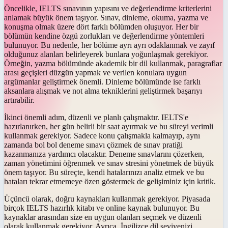
Öncelikle, IELTS sınavının yapısını ve değerlendirme kriterlerini
anlamak büyük önem taşıyor. Sınav, dinleme, okuma, yazma ve
konuşma olmak üzere dört farklı bölümden oluşuyor. Her bir
bölümün kendine özgü zorlukları ve değerlendirme yöntemleri
bulunuyor. Bu nedenle, her bölüme ayrı ayrı odaklanmak ve zayıf
olduğunuz alanları belirleyerek bunlara yoğunlaşmak gerekiyor.
Örneğin, yazma bölümünde akademik bir dil kullanmak, paragraflar
arası geçişleri düzgün yapmak ve verilen konulara uygun
argümanlar geliştirmek önemli. Dinleme bölümünde ise farklı
aksanlara alışmak ve not alma tekniklerini geliştirmek başarıyı
artırabilir.
İkinci önemli adım, düzenli ve planlı çalışmaktır. IELTS'e
hazırlanırken, her gün belirli bir saat ayırmak ve bu süreyi verimli
kullanmak gerekiyor. Sadece konu çalışmakla kalmayıp, aynı
zamanda bol bol deneme sınavı çözmek de sınav pratiği
kazanmanıza yardımcı olacaktır. Deneme sınavlarını çözerken,
zaman yönetimini öğrenmek ve sınav stresini yönetmek de büyük
önem taşıyor. Bu süreçte, kendi hatalarınızı analiz etmek ve bu
hataları tekrar etmemeye özen göstermek de gelişiminiz için kritik.
Üçüncü olarak, doğru kaynakları kullanmak gerekiyor. Piyasada
birçok IELTS hazırlık kitabı ve online kaynak bulunuyor. Bu
kaynaklar arasından size en uygun olanları seçmek ve düzenli
olarak kullanmak gerekiyor. Ayrıca, İngilizce dil seviyenizi