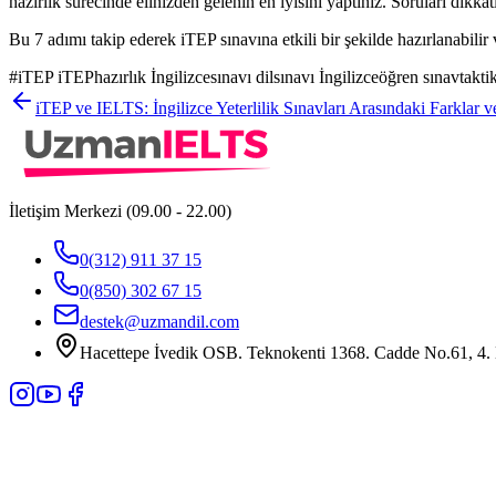
hazırlık sürecinde elinizden gelenin en iyisini yaptınız. Soruları dikk
Bu 7 adımı takip ederek iTEP sınavına etkili bir şekilde hazırlanabilir
#
iTEP iTEPhazırlık İngilizcesınavı dilsınavı İngilizceöğren sınavtaktikle
iTEP ve IELTS: İngilizce Yeterlilik Sınavları Arasındaki Farklar
İletişim Merkezi (09.00 - 22.00)
0(312) 911 37 15
0(850) 302 67 15
destek@uzmandil.com
Hacettepe İvedik OSB. Teknokenti 1368. Cadde No.61, 4