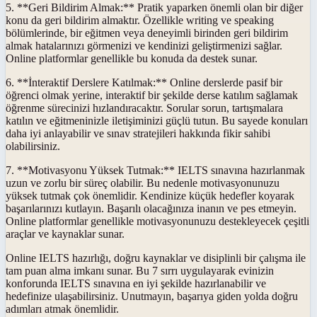
5. **Geri Bildirim Almak:** Pratik yaparken önemli olan bir diğer
konu da geri bildirim almaktır. Özellikle writing ve speaking
bölümlerinde, bir eğitmen veya deneyimli birinden geri bildirim
almak hatalarınızı görmenizi ve kendinizi geliştirmenizi sağlar.
Online platformlar genellikle bu konuda da destek sunar.
6. **İnteraktif Derslere Katılmak:** Online derslerde pasif bir
öğrenci olmak yerine, interaktif bir şekilde derse katılım sağlamak
öğrenme sürecinizi hızlandıracaktır. Sorular sorun, tartışmalara
katılın ve eğitmeninizle iletişiminizi güçlü tutun. Bu sayede konuları
daha iyi anlayabilir ve sınav stratejileri hakkında fikir sahibi
olabilirsiniz.
7. **Motivasyonu Yüksek Tutmak:** IELTS sınavına hazırlanmak
uzun ve zorlu bir süreç olabilir. Bu nedenle motivasyonunuzu
yüksek tutmak çok önemlidir. Kendinize küçük hedefler koyarak
başarılarınızı kutlayın. Başarılı olacağınıza inanın ve pes etmeyin.
Online platformlar genellikle motivasyonunuzu destekleyecek çeşitli
araçlar ve kaynaklar sunar.
Online IELTS hazırlığı, doğru kaynaklar ve disiplinli bir çalışma ile
tam puan alma imkanı sunar. Bu 7 sırrı uygulayarak evinizin
konforunda IELTS sınavına en iyi şekilde hazırlanabilir ve
hedefinize ulaşabilirsiniz. Unutmayın, başarıya giden yolda doğru
adımları atmak önemlidir.