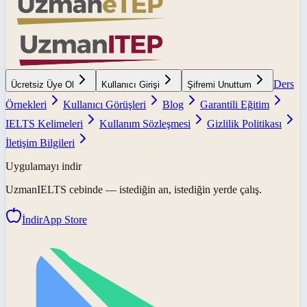
Ders
Ücretsiz Üye Ol
Kullanıcı Girişi
Şifremi Unuttum
Örnekleri
Kullanıcı Görüşleri
Blog
Garantili Eğitim
IELTS Kelimeleri
Kullanım Sözleşmesi
Gizlilik Politikası
İletişim Bilgileri
Uygulamayı indir
UzmanIELTS
cebinde — istediğin an, istediğin yerde çalış.
İndir
App Store