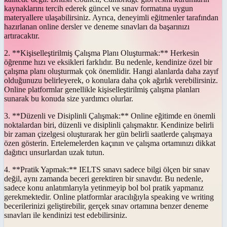
kaynaklarını tercih ederek güncel ve sınav formatına uygun
materyallere ulaşabilirsiniz. Ayrıca, deneyimli eğitmenler tarafından
hazırlanan online dersler ve deneme sınavları da başarınızı
artıracaktır.
2. **Kişiselleştirilmiş Çalışma Planı Oluşturmak:** Herkesin
öğrenme hızı ve eksikleri farklıdır. Bu nedenle, kendinize özel bir
çalışma planı oluşturmak çok önemlidir. Hangi alanlarda daha zayıf
olduğunuzu belirleyerek, o konulara daha çok ağırlık verebilirsiniz.
Online platformlar genellikle kişiselleştirilmiş çalışma planları
sunarak bu konuda size yardımcı olurlar.
3. **Düzenli ve Disiplinli Çalışmak:** Online eğitimde en önemli
noktalardan biri, düzenli ve disiplinli çalışmaktır. Kendinize belirli
bir zaman çizelgesi oluşturarak her gün belirli saatlerde çalışmaya
özen gösterin. Ertelemelerden kaçının ve çalışma ortamınızı dikkat
dağıtıcı unsurlardan uzak tutun.
4. **Pratik Yapmak:** IELTS sınavı sadece bilgi ölçen bir sınav
değil, aynı zamanda beceri gerektiren bir sınavdır. Bu nedenle,
sadece konu anlatımlarıyla yetinmeyip bol bol pratik yapmanız
gerekmektedir. Online platformlar aracılığıyla speaking ve writing
becerilerinizi geliştirebilir, gerçek sınav ortamına benzer deneme
sınavları ile kendinizi test edebilirsiniz.