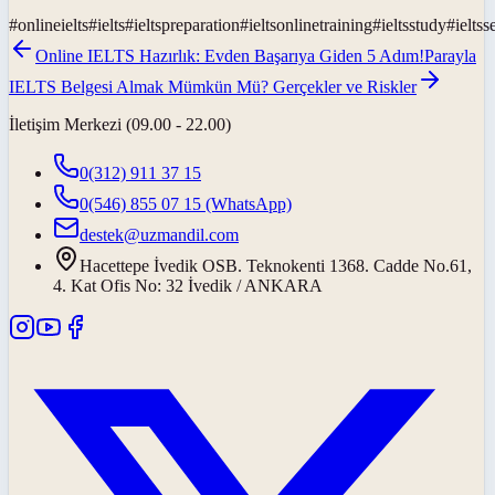
#
onlineielts
#
ielts
#
ieltspreparation
#
ieltsonlinetraining
#
ieltsstudy
#
ieltss
Online IELTS Hazırlık: Evden Başarıya Giden 5 Adım!
Parayla
IELTS Belgesi Almak Mümkün Mü? Gerçekler ve Riskler
İletişim Merkezi (09.00 - 22.00)
0(312) 911 37 15
0(546) 855 07 15
(WhatsApp)
destek@uzmandil.com
Hacettepe İvedik OSB. Teknokenti 1368. Cadde No.61,
4. Kat Ofis No: 32 İvedik / ANKARA