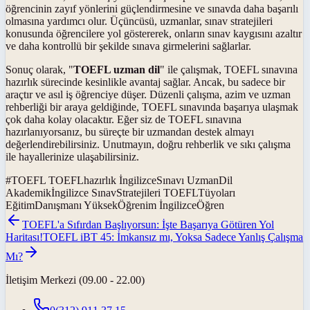
öğrencinin zayıf yönlerini güçlendirmesine ve sınavda daha başarılı
olmasına yardımcı olur. Üçüncüsü, uzmanlar, sınav stratejileri
konusunda öğrencilere yol göstererek, onların sınav kaygısını azaltır
ve daha kontrollü bir şekilde sınava girmelerini sağlarlar.
Sonuç olarak, "
TOEFL uzman dil
" ile çalışmak, TOEFL sınavına
hazırlık sürecinde kesinlikle avantaj sağlar. Ancak, bu sadece bir
araçtır ve asıl iş öğrenciye düşer. Düzenli çalışma, azim ve uzman
rehberliği bir araya geldiğinde, TOEFL sınavında başarıya ulaşmak
çok daha kolay olacaktır. Eğer siz de TOEFL sınavına
hazırlanıyorsanız, bu süreçte bir uzmandan destek almayı
değerlendirebilirsiniz. Unutmayın, doğru rehberlik ve sıkı çalışma
ile hayallerinize ulaşabilirsiniz.
#
TOEFL TOEFLhazırlık İngilizceSınavı UzmanDil
Akademikİngilizce SınavStratejileri TOEFLTüyoları
EğitimDanışmanı YüksekÖğrenim İngilizceÖğren
TOEFL'a Sıfırdan Başlıyorsun: İşte Başarıya Götüren Yol
Haritası!
TOEFL iBT 45: İmkansız mı, Yoksa Sadece Yanlış Çalışma
Mı?
İletişim Merkezi (09.00 - 22.00)