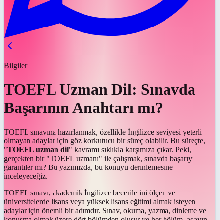
Bilgiler
TOEFL Uzman Dil: Sınavda
Başarının Anahtarı mı?
TOEFL sınavına hazırlanmak, özellikle İngilizce seviyesi yeterli
olmayan adaylar için göz korkutucu bir süreç olabilir. Bu süreçte,
"
TOEFL uzman dil
" kavramı sıklıkla karşımıza çıkar. Peki,
gerçekten bir "TOEFL uzmanı" ile çalışmak, sınavda başarıyı
garantiler mi? Bu yazımızda, bu konuyu derinlemesine
inceleyeceğiz.
TOEFL sınavı, akademik İngilizce becerilerini ölçen ve
üniversitelerde lisans veya yüksek lisans eğitimi almak isteyen
adaylar için önemli bir adımdır. Sınav, okuma, yazma, dinleme ve
konuşma olmak üzere dört bölümden oluşur ve her bölüm, adayın