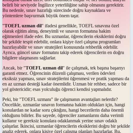
belirli bir seviyede İngilizce yeterliliğine sahip olmasını gerektirir.
Bu nedenle, sınav hazırlığı sürecinde doğru kaynaklara ve
yöntemlere başvurmak büyük önem taşır.
"
TOEFL uzman dil
" ifadesi genellikle, TOEFL sınavına özel
olarak eğitim almış, deneyimli ve sınavın formatına hakim
eğitmenleri ifade eder. Bu uzmanlar, öğrencilerin eksiklerini doğru
bir şekilde tespit edebilir, onlara kişiye özel çalışma programları
hazırlayabilir ve sınav stratejileri konusunda rehberlik edebilir.
Ayrıca, güncel sınav formatını takip ederek öğrencilerin en doğru
bilgilere ulaşmasını sağlarlar.
Ancak, bir "
TOEFL uzman dil
" ile çalışmak, tek başına başarıyı
garanti etmez. Öğrencinin düzenli çalışması, verilen ödevleri
eksiksiz yapması, sınav stratejilerini öğrenmesi ve pratik yapması da
en az uzman desteği kadar önemlidir. Uzman bir rehber, sadece bir
yol göstericidir; esas yolculuğu öğrenci kendisi yapmalıdır.
Peki, bir "TOEFL uzmanı" ile çalışmanın avantajları nelerdir?
Öncelikle, uzmanlar sınavın formatına hakim oldukları için, hangi
konulardan ne kadar soru çıktığını, hangi becerilerin daha önemli
olduğunu bilirler. Bu sayede, öğrenciler zamanlarını daha verimli
kullanır ve gereksiz konulara odaklanmak yerine sınav odaklı
çalışırlar. İkincisi, uzmanlar öğrencilerin eksiklerini doğru bir şekilde
analiz ederek, onlara kişiye özel çalışma planları hazırlarlar. Bu,