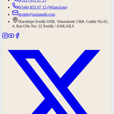
0(312) 911 37 15
0(546) 855 07 15
(WhatsApp)
destek@uzmandil.com
Hacettepe İvedik OSB. Teknokenti 1368. Cadde No.61,
4. Kat Ofis No: 32 İvedik / ANKARA