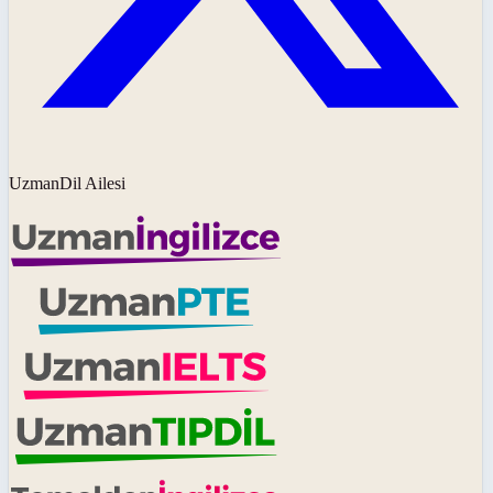
UzmanDil Ailesi