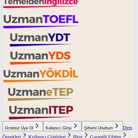
Ders
Ücretsiz Üye Ol
Kullanıcı Girişi
Şifremi Unuttum
Örnekleri
Kullanıcı Görüşleri
Blog
Garantili Eğitim