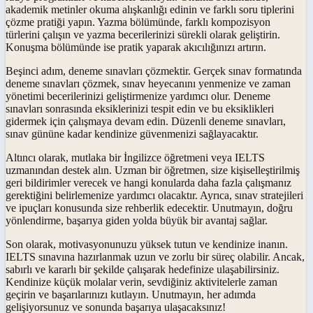
akademik metinler okuma alışkanlığı edinin ve farklı soru tiplerini
çözme pratiği yapın. Yazma bölümünde, farklı kompozisyon
türlerini çalışın ve yazma becerilerinizi sürekli olarak geliştirin.
Konuşma bölümünde ise pratik yaparak akıcılığınızı artırın.
Beşinci adım, deneme sınavları çözmektir. Gerçek sınav formatında
deneme sınavları çözmek, sınav heyecanını yenmenize ve zaman
yönetimi becerilerinizi geliştirmenize yardımcı olur. Deneme
sınavları sonrasında eksiklerinizi tespit edin ve bu eksiklikleri
gidermek için çalışmaya devam edin. Düzenli deneme sınavları,
sınav gününe kadar kendinize güvenmenizi sağlayacaktır.
Altıncı olarak, mutlaka bir İngilizce öğretmeni veya IELTS
uzmanından destek alın. Uzman bir öğretmen, size kişiselleştirilmiş
geri bildirimler verecek ve hangi konularda daha fazla çalışmanız
gerektiğini belirlemenize yardımcı olacaktır. Ayrıca, sınav stratejileri
ve ipuçları konusunda size rehberlik edecektir. Unutmayın, doğru
yönlendirme, başarıya giden yolda büyük bir avantaj sağlar.
Son olarak, motivasyonunuzu yüksek tutun ve kendinize inanın.
IELTS sınavına hazırlanmak uzun ve zorlu bir süreç olabilir. Ancak,
sabırlı ve kararlı bir şekilde çalışarak hedefinize ulaşabilirsiniz.
Kendinize küçük molalar verin, sevdiğiniz aktivitelerle zaman
geçirin ve başarılarınızı kutlayın. Unutmayın, her adımda
gelişiyorsunuz ve sonunda başarıya ulaşacaksınız!