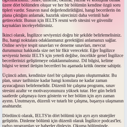
üzere dört bölümden oluşur ve her bir bölümün kendine özgü soru
tipleri vardır. Sınavın nasıl değerlendirildiğini, hangi becerilerin ön
plana çıktığını anlamak, hazırlık sürecinizi daha verimli hale
getirecektir. Bunun için IELTS resmi web sitesini ve güvenilir
kaynakları inceleyebilirsiniz.
İkinci olarak, İngilizce seviyenizi doğru bir şekilde belirlemelisiniz.
Bu, hangi noktalara odaklanmanız gerektiğini anlamanızı sağlar.
Online seviye tespit sınavları ve deneme sınavları, mevcut
durumunuz hakkında size net bir fikir verecektir. Eğer İngilizce
seviyeniz henüz IELTS için yeterli değilse, öncelikle genel İngilizce
becerilerinizi geliştirmeye odaklanmalısınız. Dil bilgisi, kelime
bilgisi ve temel iletişim becerileri bu aşamada kritik öneme sahiptir.
Üçüncü adım, kendinize özel bir çalışma planı oluşturmaktır. Bu
plan, sınav tarihinize kadar hangi konulara ne kadar zaman
ayıracağınızı belirlemelidir. Düzenli bir çalışma programı, sınav
stresini azaltır ve motivasyonunuzu yüksek tutar. Her gün belirli
saatlerde çalışmaya özen gösterin ve her bölüm için ayrı zaman
ayırın. Unutmayın, düzenli ve tutarlı bir çalışma, başarıya ulaşmanın
anahtarıdır.
Dördüncü olarak, IELTS'in dört bölümü için ayrı ayrı stratejiler
geliştirin. Dinleme bölümü için düzenli olarak İngilizce podcast'ler,
radyo programları ve haberler dinleyin. Okuma bölümünde,