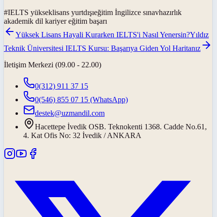
#
IELTS yükseklisans yurtdışıeğitim İngilizce sınavhazırlık
akademik dil kariyer eğitim başarı
Yüksek Lisans Hayali Kurarken IELTS'i Nasıl Yenersin?
Yıldız
Teknik Üniversitesi IELTS Kursu: Başarıya Giden Yol Haritanız
İletişim Merkezi (09.00 - 22.00)
0(312) 911 37 15
0(546) 855 07 15
(WhatsApp)
destek@uzmandil.com
Hacettepe İvedik OSB. Teknokenti 1368. Cadde No.61,
4. Kat Ofis No: 32 İvedik / ANKARA