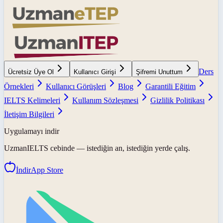
Ders
Ücretsiz Üye Ol
Kullanıcı Girişi
Şifremi Unuttum
Örnekleri
Kullanıcı Görüşleri
Blog
Garantili Eğitim
IELTS Kelimeleri
Kullanım Sözleşmesi
Gizlilik Politikası
İletişim Bilgileri
Uygulamayı indir
UzmanIELTS
cebinde — istediğin an, istediğin yerde çalış.
İndir
App Store