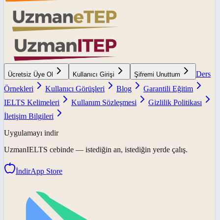
Ders
Ücretsiz Üye Ol
Kullanıcı Girişi
Şifremi Unuttum
Örnekleri
Kullanıcı Görüşleri
Blog
Garantili Eğitim
IELTS Kelimeleri
Kullanım Sözleşmesi
Gizlilik Politikası
İletişim Bilgileri
Uygulamayı indir
UzmanIELTS
cebinde — istediğin an, istediğin yerde çalış.
İndir
App Store