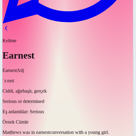
Kelime
Earnest
Earnest
Adj
ˈɜːnɪst
Ciddi, ağırbaşlı, gerçek
Serious or determined
Eş anlamlılar:
Serious
Örnek Cümle
Matthews was in
earnest
conversation with a young girl.