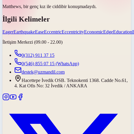
Matthews, bir genç kız ile
ciddi
bir konuşmadaydı.
İlgili Kelimeler
Eager
Earthquake
Ease
Eccentric
Eccentricity
Economic
Edge
Education
İletişim Merkezi (09.00 - 22.00)
0(312) 911 37 15
0(546) 855 07 15
(WhatsApp)
destek@uzmandil.com
Hacettepe İvedik OSB. Teknokenti 1368. Cadde No.61,
4. Kat Ofis No: 32 İvedik / ANKARA