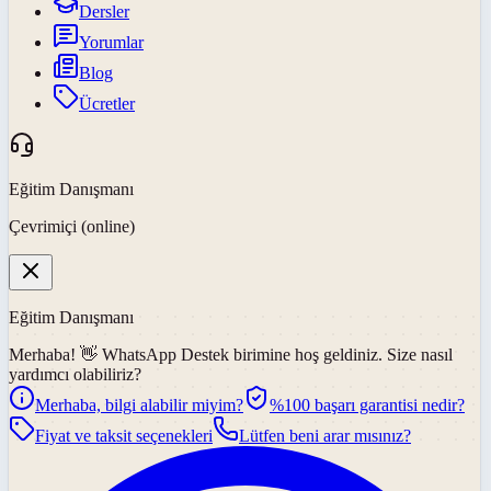
Dersler
Yorumlar
Blog
Ücretler
Eğitim Danışmanı
Çevrimiçi (online)
Eğitim Danışmanı
Merhaba! 👋
WhatsApp Destek
birimine hoş geldiniz. Size nasıl
yardımcı olabiliriz?
Merhaba, bilgi alabilir miyim?
%100 başarı garantisi nedir?
Fiyat ve taksit seçenekleri
Lütfen beni arar mısınız?