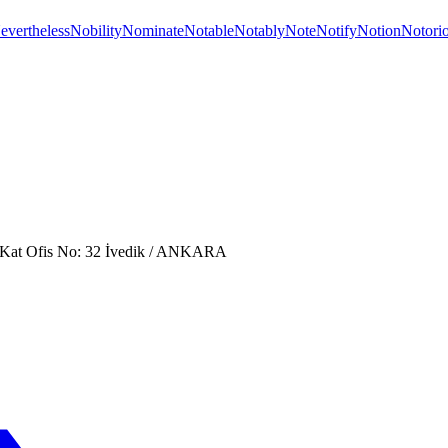
evertheless
Nobility
Nominate
Notable
Notably
Note
Notify
Notion
Notori
. Kat Ofis No: 32 İvedik / ANKARA