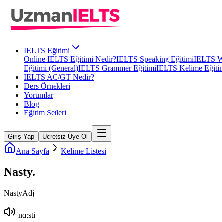
IELTS Eğitimi
Online IELTS Eğitimi Nedir?
IELTS Speaking Eğitimi
IELTS Wr
Eğitimi (General)
IELTS Grammer Eğitimi
IELTS Kelime Eğiti
IELTS AC/GT Nedir?
Ders Örnekleri
Yorumlar
Blog
Eğitim Setleri
Giriş Yap
Ücretsiz Üye Ol
Ana Sayfa
Kelime Listesi
Nasty
.
Nasty
Adj
ˈnɑːsti