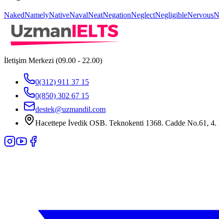
Naked
Namely
Native
Naval
Neat
Negation
Neglect
Negligible
Nervous
N
İletişim Merkezi (09.00 - 22.00)
0(312) 911 37 15
0(850) 302 67 15
destek@uzmandil.com
Hacettepe İvedik OSB. Teknokenti 1368. Cadde No.61, 4