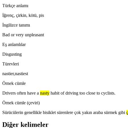
Türkçe anlamı
İğrenç, çirkin, kötü, pis
İngilizce tanımı
Bad or very unpleasant
Eş anlamlılar
Disgusting
Türevleri
nastier,nastiest
Örnek cümle
Drivers often have a
nasty
habit of driving too close to cyclists.
Örnek cümle (çeviri)
Sürücülerin genellikle bisiklet sürenlere çok yakın araba sürmek gibi
ç
Diğer kelimeler