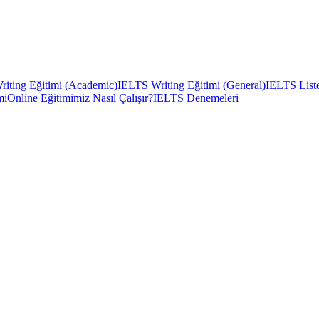
iting Eğitimi (Academic)
IELTS Writing Eğitimi (General)
IELTS Liste
mi
Online Eğitimimiz Nasıl Çalışır?
IELTS Denemeleri