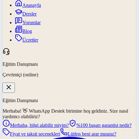
Anasayfa
Dersler
Yorumlar
Blog
Ücretler
Eğitim Danışmanı
Çevrimiçi (online)
Eğitim Danışmanı
Merhaba! 👋
WhatsApp Destek
birimine hoş geldiniz. Size nasıl
yardımcı olabiliriz?
Merhaba, bilgi alabilir miyim?
%100 başarı garantisi nedir?
Fiyat ve taksit seçenekleri
Lütfen beni arar mısınız?