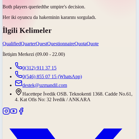
Both players
queried
the umpire's decision.
Her iki oyuncu da hakeminin kararını
sorguladı
.
İlgili Kelimeler
Qualified
Quarter
Quest
Questionnaire
Quota
Quote
İletişim Merkezi (09.00 - 22.00)
0(312) 911 37 15
0(546) 855 07 15
(WhatsApp)
destek@uzmandil.com
Hacettepe İvedik OSB. Teknokenti 1368. Cadde No.61,
4. Kat Ofis No: 32 İvedik / ANKARA