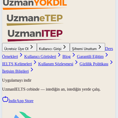
Ders
Ücretsiz Üye Ol
Kullanıcı Girişi
Şifremi Unuttum
Örnekleri
Kullanıcı Görüşleri
Blog
Garantili Eğitim
IELTS Kelimeleri
Kullanım Sözleşmesi
Gizlilik Politikası
İletişim Bilgileri
Uygulamayı indir
UzmanIELTS
cebinde — istediğin an, istediğin yerde çalış.
İndir
App Store