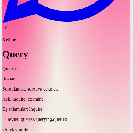
Kelime
Query
Query
V
ˈkwɪəri
Sorgulamak, sorguya çekmek
Ask, inquire; examine
Eş anlamlılar:
Inquire
Türevler:
queries,querying,queried
Örnek Cümle