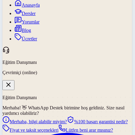
Anasayfa
Dersler
Yorumlar
Blog
Ücretler
Eğitim Danışmanı
Çevrimiçi (online)
Eğitim Danışmanı
Merhaba! 👋
WhatsApp Destek
birimine hoş geldiniz. Size nasıl
yardımcı olabiliriz?
Merhaba, bilgi alabilir miyim?
%100 başarı garantisi nedir?
Fiyat ve taksit seçenekleri
Lütfen beni arar mısınız?