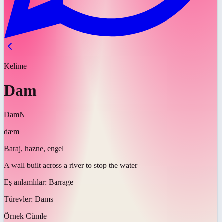
Kelime
Dam
Dam
N
dæm
Baraj, hazne, engel
A wall built across a river to stop the water
Eş anlamlılar:
Barrage
Türevler:
Dams
Örnek Cümle