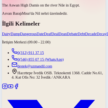
The Aswan High
Dam
is on the river Nile in Egypt.
Asvan
Barajı
Mısır'da Nil nehri üzerindedir.
İlgili Kelimeler
Dairy
Damp
Dangerous
Date
Deaf
Deal
Dean
Debate
Debt
Decade
Decay
İletişim Merkezi (09.00 - 22.00)
0(312) 911 37 15
0(546) 855 07 15
(WhatsApp)
destek@uzmandil.com
Hacettepe İvedik OSB. Teknokenti 1368. Cadde No.61,
4. Kat Ofis No: 32 İvedik / ANKARA