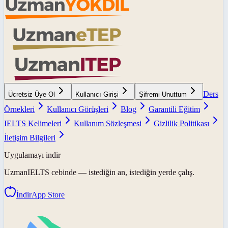
Ders
Ücretsiz Üye Ol
Kullanıcı Girişi
Şifremi Unuttum
Örnekleri
Kullanıcı Görüşleri
Blog
Garantili Eğitim
IELTS Kelimeleri
Kullanım Sözleşmesi
Gizlilik Politikası
İletişim Bilgileri
Uygulamayı indir
UzmanIELTS
cebinde — istediğin an, istediğin yerde çalış.
İndir
App Store