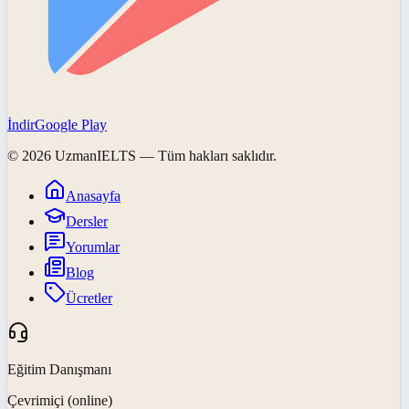
İndir
Google Play
©
2026
UzmanIELTS
— Tüm hakları saklıdır.
Anasayfa
Dersler
Yorumlar
Blog
Ücretler
Eğitim Danışmanı
Çevrimiçi (online)