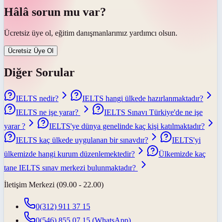
Hâlâ sorun mu var?
Ücretsiz üye ol, eğitim danışmanlarımız yardımcı olsun.
Ücretsiz Üye Ol
Diğer Sorular
IELTS nedir?
IELTS hangi ülkede hazırlanmaktadır?
IELTS ne işe yarar?
IELTS Sınavı Türkiye'de ne işe
yarar ?
IELTS'ye dünya genelinde kaç kişi katılmaktadır?
IELTS kaç ülkede uygulanan bir sınavdır?
IELTS'yi
ülkemizde hangi kurum düzenlemektedir?
Ülkemizde kaç
tane IELTS sınav merkezi bulunmaktadır?
İletişim Merkezi (09.00 - 22.00)
0(312) 911 37 15
0(546) 855 07 15
(WhatsApp)