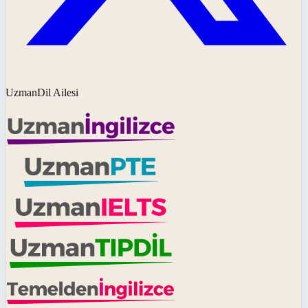
UzmanDil Ailesi