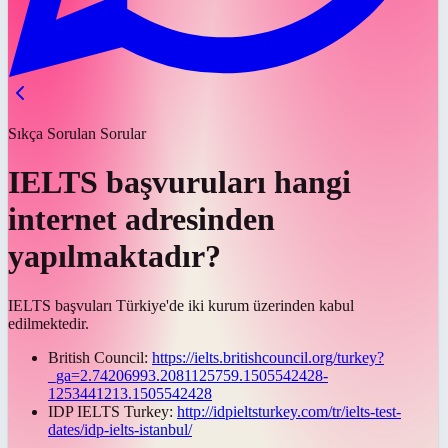
Sıkça Sorulan Sorular
IELTS başvuruları hangi
internet adresinden
yapılmaktadır?
IELTS başvuları Türkiye'de iki kurum üzerinden kabul
edilmektedir.
British Council:
https://ielts.britishcouncil.org/turkey?
_ga=2.74206993.2081125759.1505542428-
1253441213.1505542428
IDP IELTS Turkey:
http://idpieltsturkey.com/tr/ielts-test-
dates/idp-ielts-istanbul/