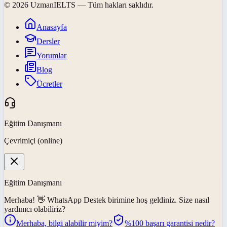
©
2026
UzmanIELTS
— Tüm hakları saklıdır.
Anasayfa
Dersler
Yorumlar
Blog
Ücretler
Eğitim Danışmanı
Çevrimiçi (online)
Eğitim Danışmanı
Merhaba! 👋
WhatsApp Destek
birimine hoş geldiniz. Size nasıl
yardımcı olabiliriz?
Merhaba, bilgi alabilir miyim?
%100 başarı garantisi nedir?