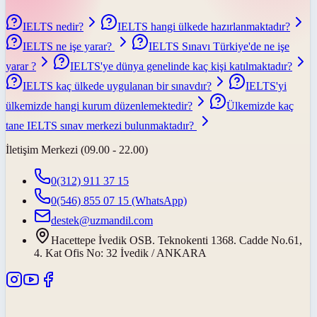
IELTS nedir?
IELTS hangi ülkede hazırlanmaktadır?
IELTS ne işe yarar?
IELTS Sınavı Türkiye'de ne işe
yarar ?
IELTS'ye dünya genelinde kaç kişi katılmaktadır?
IELTS kaç ülkede uygulanan bir sınavdır?
IELTS'yi
ülkemizde hangi kurum düzenlemektedir?
Ülkemizde kaç
tane IELTS sınav merkezi bulunmaktadır?
İletişim Merkezi (09.00 - 22.00)
0(312) 911 37 15
0(546) 855 07 15
(WhatsApp)
destek@uzmandil.com
Hacettepe İvedik OSB. Teknokenti 1368. Cadde No.61,
4. Kat Ofis No: 32 İvedik / ANKARA