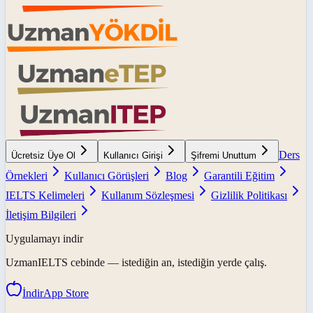
Ders
Ücretsiz Üye Ol
Kullanıcı Girişi
Şifremi Unuttum
Örnekleri
Kullanıcı Görüşleri
Blog
Garantili Eğitim
IELTS Kelimeleri
Kullanım Sözleşmesi
Gizlilik Politikası
İletişim Bilgileri
Uygulamayı indir
UzmanIELTS
cebinde — istediğin an, istediğin yerde çalış.
İndir
App Store