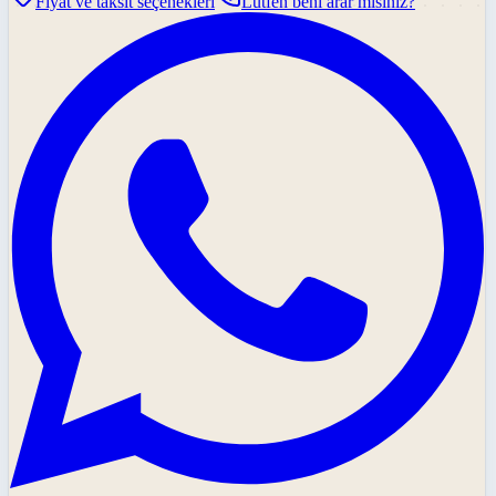
Fiyat ve taksit seçenekleri
Lütfen beni arar mısınız?