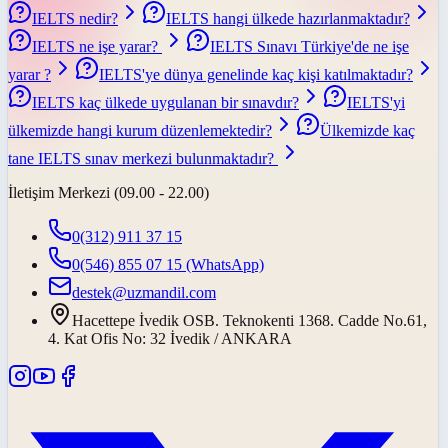
IELTS nedir?
IELTS hangi ülkede hazırlanmaktadır?
IELTS ne işe yarar?
IELTS Sınavı Türkiye'de ne işe
yarar ?
IELTS'ye dünya genelinde kaç kişi katılmaktadır?
IELTS kaç ülkede uygulanan bir sınavdır?
IELTS'yi
ülkemizde hangi kurum düzenlemektedir?
Ülkemizde kaç
tane IELTS sınav merkezi bulunmaktadır?
İletişim Merkezi (09.00 - 22.00)
0(312) 911 37 15
0(546) 855 07 15
(WhatsApp)
destek@uzmandil.com
Hacettepe İvedik OSB. Teknokenti 1368. Cadde No.61,
4. Kat Ofis No: 32 İvedik / ANKARA