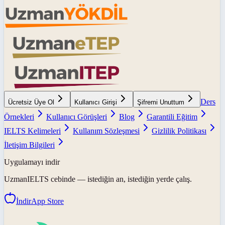
Ders
Ücretsiz Üye Ol
Kullanıcı Girişi
Şifremi Unuttum
Örnekleri
Kullanıcı Görüşleri
Blog
Garantili Eğitim
IELTS Kelimeleri
Kullanım Sözleşmesi
Gizlilik Politikası
İletişim Bilgileri
Uygulamayı indir
UzmanIELTS
cebinde — istediğin an, istediğin yerde çalış.
İndir
App Store