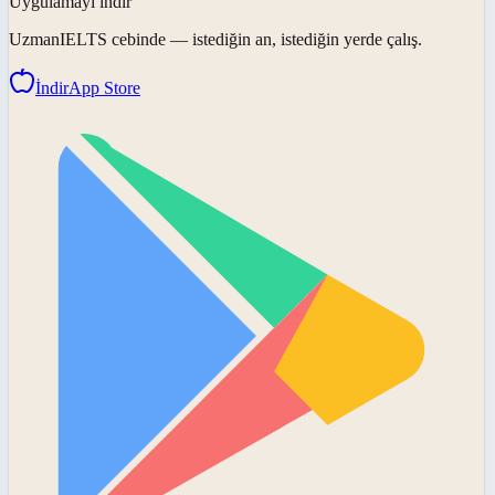
Uygulamayı indir
UzmanIELTS
cebinde — istediğin an, istediğin yerde çalış.
İndir
App Store