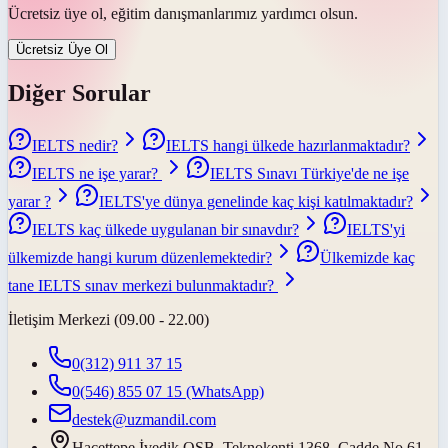
Ücretsiz üye ol, eğitim danışmanlarımız yardımcı olsun.
Ücretsiz Üye Ol
Diğer Sorular
IELTS nedir?
IELTS hangi ülkede hazırlanmaktadır?
IELTS ne işe yarar?
IELTS Sınavı Türkiye'de ne işe
yarar ?
IELTS'ye dünya genelinde kaç kişi katılmaktadır?
IELTS kaç ülkede uygulanan bir sınavdır?
IELTS'yi
ülkemizde hangi kurum düzenlemektedir?
Ülkemizde kaç
tane IELTS sınav merkezi bulunmaktadır?
İletişim Merkezi (09.00 - 22.00)
0(312) 911 37 15
0(546) 855 07 15
(WhatsApp)
destek@uzmandil.com
Hacettepe İvedik OSB. Teknokenti 1368. Cadde No.61,