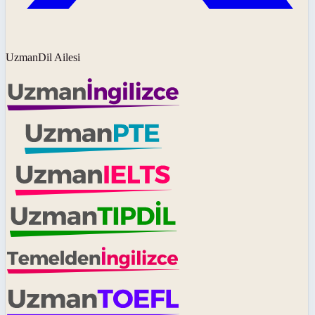
UzmanDil Ailesi