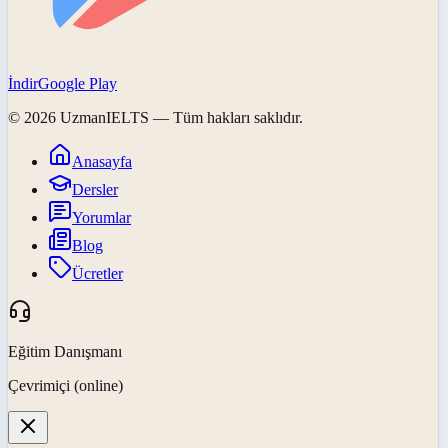
İndir
Google Play
©
2026
UzmanIELTS
— Tüm hakları saklıdır.
Anasayfa
Dersler
Yorumlar
Blog
Ücretler
Eğitim Danışmanı
Çevrimiçi (online)