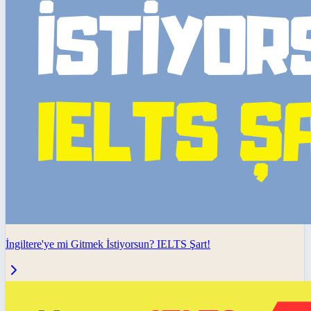
İngiltere'ye mi Gitmek İstiyorsun? IELTS Şart!