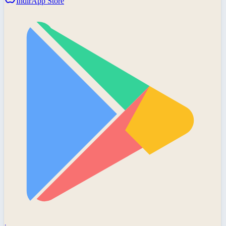
İndir
App Store