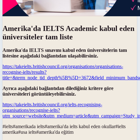
Amerika'da IELTS Academic kabul eden
üniversiteler tam liste
Amerika'da IELTS sınavını kabul eden üniversitelerin tam
listesine aşağıdaki bağlantıdan ulaşabilirsiniz.
https://takeielts.britishcouncil.org/organisations/organisations-
recognise-ielts/results?
title=&term_node_tid_depth%5B%5D=3672&field_minimum_bandsco
Ayrıca aşağıdaki bağlantıdan dilediğiniz kritere göre
üniversiteleri görüntüleyebilirsiniz.
https://takeielts.britishcouncil.org/ielts-recognising-
organisations/recognise-ielts?
utm_source=website&utm_medium=article&utm_campaign=Study_
#
ielts
#
amerikada ielts
#
amerika'da ielts kabul eden okullar
#
ielts
amerika
#
usa ielts
#
amerika'da eğitim