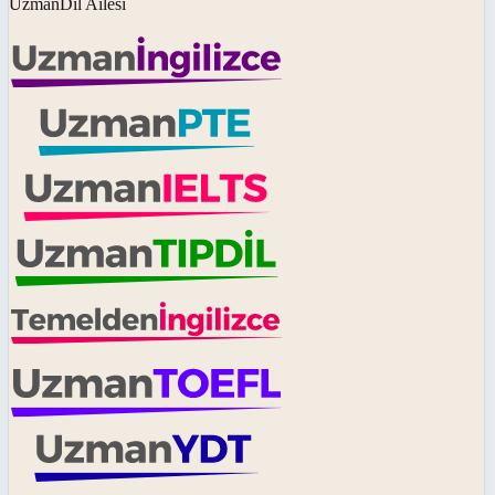
UzmanDil Ailesi