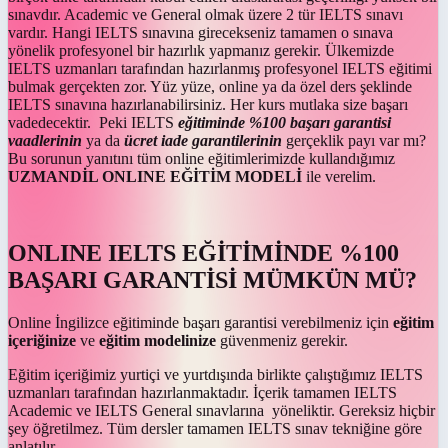
sınavdır. Academic ve General olmak üzere 2 tür IELTS sınavı
vardır. Hangi IELTS sınavına girecekseniz tamamen o sınava
yönelik profesyonel bir hazırlık yapmanız gerekir. Ülkemizde
IELTS uzmanları tarafından hazırlanmış profesyonel IELTS eğitimi
bulmak gerçekten zor. Yüz yüze, online ya da özel ders şeklinde
IELTS sınavına hazırlanabilirsiniz. Her kurs mutlaka size başarı
vadedecektir. Peki IELTS
eğitiminde %100 başarı garantisi
vaadlerinin
ya da
ücret iade garantilerinin
gerçeklik payı var mı?
Bu sorunun yanıtını tüm online eğitimlerimizde kullandığımız
UZMANDİL ONLINE EĞİTİM MODELİ
ile verelim.
ONLINE IELTS
EĞİTİMİNDE %100
BAŞARI GARANTİSİ MÜMKÜN MÜ?
Online İngilizce eğitiminde başarı garantisi verebilmeniz için
eğitim
içeriğinize
ve
eğitim modelinize
güvenmeniz gerekir.
Eğitim içeriğimiz yurtiçi ve yurtdışında birlikte çalıştığımız IELTS
uzmanları tarafından hazırlanmaktadır. İçerik tamamen IELTS
Academic ve IELTS General sınavlarına yöneliktir. Gereksiz hiçbir
şey öğretilmez. Tüm dersler tamamen IELTS sınav tekniğine göre
anlatılır.