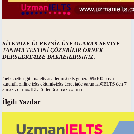
SİTEMİZE ÜCRETSİZ ÜYE OLARAK SEVİYE
TANIMA TESTİNİ ÇÖZEBİLİR ÖRNEK
DERSLERİMİZE BAKABİLİRSİNİZ.
#
ielts
#
ielts eğitimi
#
ielts academic
#
ielts general
#
%100 başarı
garantili online ielts eğitimi
#
ielts ücret iade garantisi
#
IELTS den 7
almak zor mu
#
IELTS den 6 almak zor mu
İlgili Yazılar