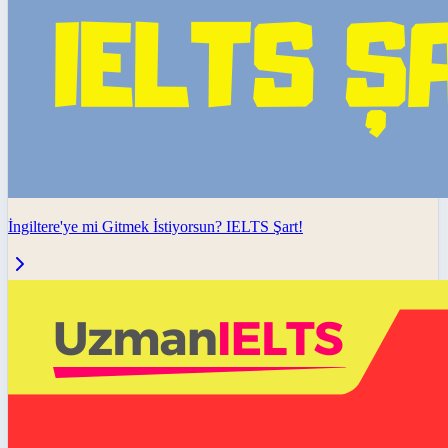
İngiltere'ye mi Gitmek İstiyorsun? IELTS Şart!