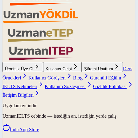
Ders
Ücretsiz Üye Ol
Kullanıcı Girişi
Şifremi Unuttum
Örnekleri
Kullanıcı Görüşleri
Blog
Garantili Eğitim
IELTS Kelimeleri
Kullanım Sözleşmesi
Gizlilik Politikası
İletişim Bilgileri
Uygulamayı indir
UzmanIELTS
cebinde — istediğin an, istediğin yerde çalış.
İndir
App Store