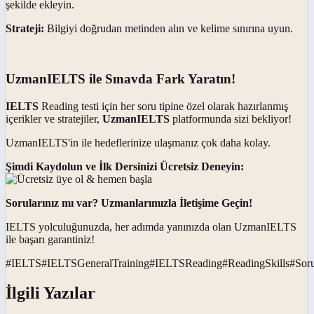
şekilde ekleyin.
Strateji:
Bilgiyi doğrudan metinden alın ve kelime sınırına uyun.
UzmanIELTS ile Sınavda Fark Yaratın!
IELTS
Reading testi için her soru tipine özel olarak hazırlanmış
içerikler ve stratejiler,
UzmanIELTS
platformunda sizi bekliyor!
UzmanIELTS'in ile hedeflerinize ulaşmanız çok daha kolay.
Şimdi Kaydolun ve İlk Dersinizi Ücretsiz Deneyin:
Sorularınız mı var? Uzmanlarımızla İletişime Geçin!
IELTS yolculuğunuzda, her adımda yanınızda olan UzmanIELTS
ile başarı garantiniz!
#
IELTS
#
IELTSGeneralTraining
#
IELTSReading
#
ReadingSkills
#
Soru
İlgili Yazılar