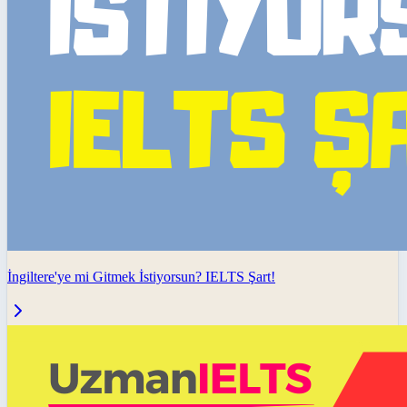
İngiltere'ye mi Gitmek İstiyorsun? IELTS Şart!