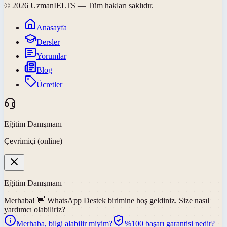
©
2026
UzmanIELTS
— Tüm hakları saklıdır.
Anasayfa
Dersler
Yorumlar
Blog
Ücretler
Eğitim Danışmanı
Çevrimiçi (online)
Eğitim Danışmanı
Merhaba! 👋
WhatsApp Destek
birimine hoş geldiniz. Size nasıl
yardımcı olabiliriz?
Merhaba, bilgi alabilir miyim?
%100 başarı garantisi nedir?