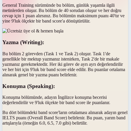
General Training sürümünde bu bölüm, günlük yaşamla ilgili
metinlerden oluşur. Bu bölüm de 40 sorudan oluşur ve her doğru
cevap için 1 puan alırsınız. Bu bölümün maksimum puanı 40'tır ve
yine 9'luk ölçekte bir band score'a dönüştürülür.
Yazma (Writing):
Bu bölüm 2 görevden (Task 1 ve Task 2) oluşur. Task 1'de
genellikle bir mektup yazmanız istenirken, Task 2'de bir makale
yazmanız gerekmektedir. Her iki görev de ayrı ayrı değerlendirilir
ve her biri için 9'luk bir band score elde edilir. Bu puanlar ortalama
alınarak genel bir yazma puanı belirlenir.
Konuşma (Speaking):
Konuşma bölümünde, adayın İngilizce konuşma becerisi
değerlendirilir ve 9'luk ölçekte bir band score ile puanlanır.
Bu dört bölümdeki band score'ların ortalaması alınarak adayın genel
IELTS puanı (Overall Band Score) belirlenir. Bu puan, yarım band
artışlarıyla (örneğin 6.0, 6.5, 7.0 gibi) belirtilir.