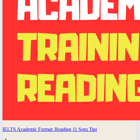
IELTS Academic Format: Reading 11 Soru Tipi