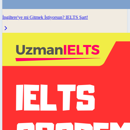
İngiltere'ye mi Gitmek İstiyorsun? IELTS Şart!