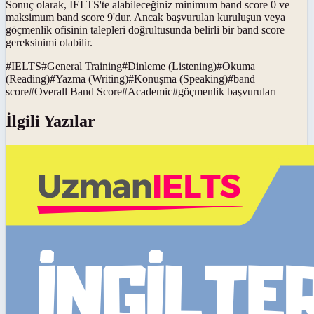
Sonuç olarak, IELTS'te alabileceğiniz minimum band score 0 ve
maksimum band score 9'dur. Ancak başvurulan kuruluşun veya
göçmenlik ofisinin talepleri doğrultusunda belirli bir band score
gereksinimi olabilir.
#
IELTS
#
General Training
#
Dinleme (Listening)
#
Okuma
(Reading)
#
Yazma (Writing)
#
Konuşma (Speaking)
#
band
score
#
Overall Band Score
#
Academic
#
göçmenlik başvuruları
İlgili Yazılar