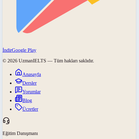
İndir
Google Play
©
2026
UzmanIELTS
— Tüm hakları saklıdır.
Anasayfa
Dersler
Yorumlar
Blog
Ücretler
Eğitim Danışmanı