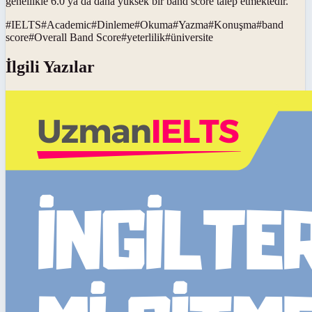
genellikle 6.0 ya da daha yüksek bir band score talep etmektedir.
#
IELTS
#
Academic
#
Dinleme
#
Okuma
#
Yazma
#
Konuşma
#
band
score
#
Overall Band Score
#
yeterlilik
#
üniversite
İlgili Yazılar