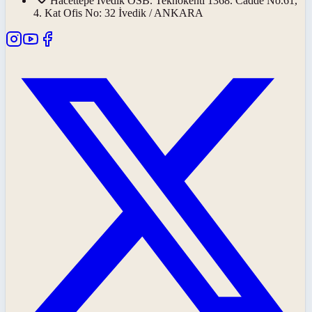
Hacettepe İvedik OSB. Teknokenti 1368. Cadde No.61,
4. Kat Ofis No: 32 İvedik / ANKARA