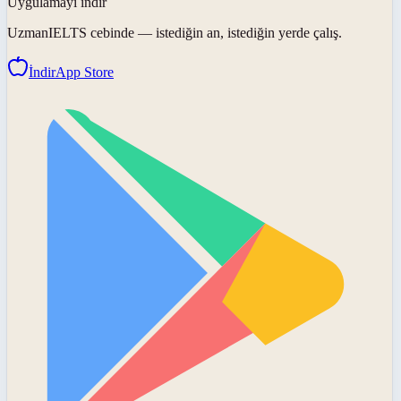
Uygulamayı indir
UzmanIELTS
cebinde — istediğin an, istediğin yerde çalış.
İndir
App Store