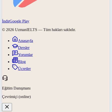
İndir
Google Play
©
2026
UzmanIELTS
— Tüm hakları saklıdır.
Anasayfa
Dersler
Yorumlar
Blog
Ücretler
Eğitim Danışmanı
Çevrimiçi (online)