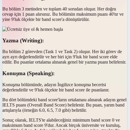
Bu bölüm 3 metinden ve toplam 40 sorudan oluşur. Her doğru
cevap için 1 puan alırsınız. Bu bölümün maksimum puanı 40'tır ve
yine 9'luk ölçekte bir band score'a dönüştürülür.
Yazma (Writing):
Bu bölüm 2 görevden (Task 1 ve Task 2) oluşur. Her iki görev de
ayrı ayrı değerlendirilir ve her biri için 9'luk bir band score elde
edilir. Bu puanlar ortalama alınarak genel bir yazma puanı belirlenir.
Konuşma (Speaking):
Konuşma bölümünde, adayın İngilizce konuşma becerisi
değerlendirilir ve 9'luk ölçekte bir band score ile puanlanır.
Bu dört bölümdeki band score'ların ortalaması alınarak adayın genel
IELTS puanı (Overall Band Score) belirlenir. Bu puan, yarım band
artışlarıyla (örneğin 6.0, 6.5, 7.0 gibi) belirtilir.
Sonuç olarak, IELTS'te alabileceğiniz minimum band score 0 ve
maksimum band score 9'dur. Ancak birçok üniversite ve kuruluş,