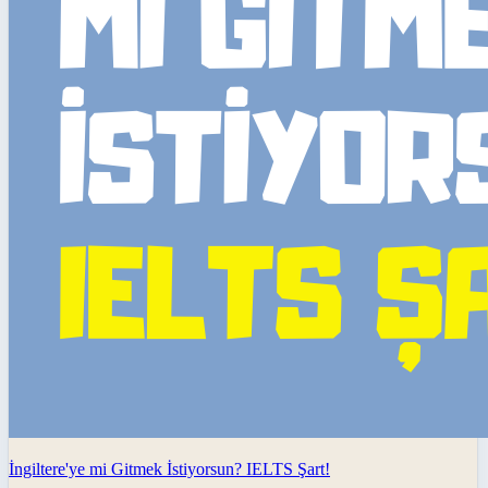
İngiltere'ye mi Gitmek İstiyorsun? IELTS Şart!