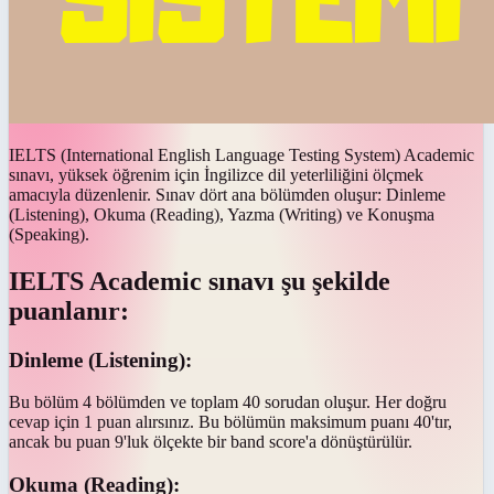
IELTS (International English Language Testing System) Academic
sınavı, yüksek öğrenim için İngilizce dil yeterliliğini ölçmek
amacıyla düzenlenir. Sınav dört ana bölümden oluşur: Dinleme
(Listening), Okuma (Reading), Yazma (Writing) ve Konuşma
(Speaking).
IELTS Academic sınavı şu şekilde
puanlanır:
Dinleme (Listening):
Bu bölüm 4 bölümden ve toplam 40 sorudan oluşur. Her doğru
cevap için 1 puan alırsınız. Bu bölümün maksimum puanı 40'tır,
ancak bu puan 9'luk ölçekte bir band score'a dönüştürülür.
Okuma (Reading):