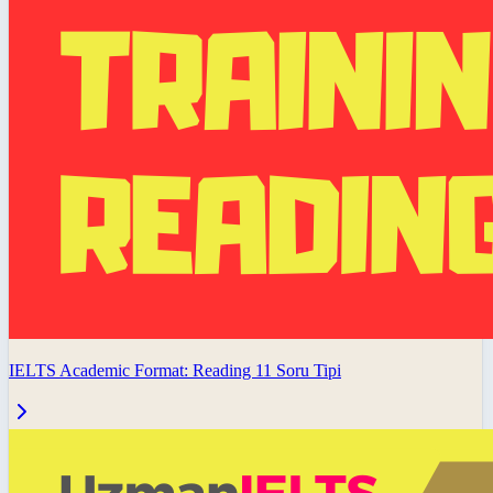
IELTS Academic Format: Reading 11 Soru Tipi