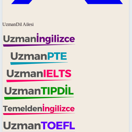
UzmanDil Ailesi