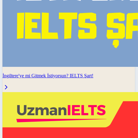
İngiltere'ye mi Gitmek İstiyorsun? IELTS Şart!