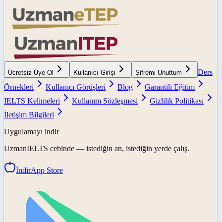
Ders
Ücretsiz Üye Ol
Kullanıcı Girişi
Şifremi Unuttum
Örnekleri
Kullanıcı Görüşleri
Blog
Garantili Eğitim
IELTS Kelimeleri
Kullanım Sözleşmesi
Gizlilik Politikası
İletişim Bilgileri
Uygulamayı indir
UzmanIELTS
cebinde — istediğin an, istediğin yerde çalış.
İndir
App Store