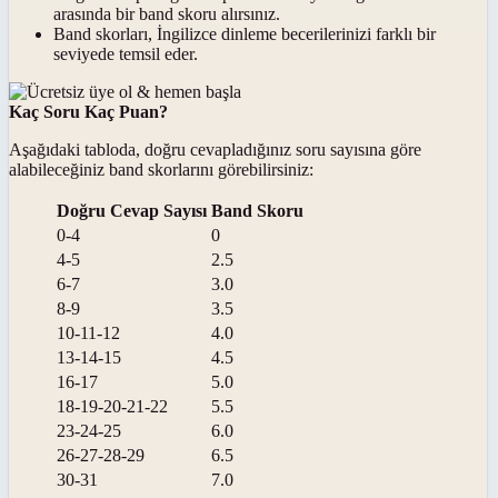
arasında bir band skoru alırsınız.
Band skorları, İngilizce dinleme becerilerinizi farklı bir
seviyede temsil eder.
Kaç Soru Kaç Puan?
Aşağıdaki tabloda, doğru cevapladığınız soru sayısına göre
alabileceğiniz band skorlarını görebilirsiniz:
Doğru Cevap Sayısı
Band Skoru
0-4
0
4-5
2.5
6-7
3.0
8-9
3.5
10-11-12
4.0
13-14-15
4.5
16-17
5.0
18-19-20-21-22
5.5
23-24-25
6.0
26-27-28-29
6.5
30-31
7.0