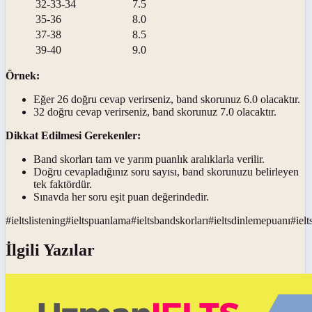
32-33-34
7.5
35-36
8.0
37-38
8.5
39-40
9.0
Örnek:
Eğer 26 doğru cevap verirseniz, band skorunuz 6.0 olacaktır.
32 doğru cevap verirseniz, band skorunuz 7.0 olacaktır.
Dikkat Edilmesi Gerekenler:
Band skorları tam ve yarım puanlık aralıklarla verilir.
Doğru cevapladığınız soru sayısı, band skorunuzu belirleyen
tek faktördür.
Sınavda her soru eşit puan değerindedir.
#
ieltslistening
#
ieltspuanlama
#
ieltsbandskorları
#
ieltsdinlemepuanı
#
iel
İlgili Yazılar