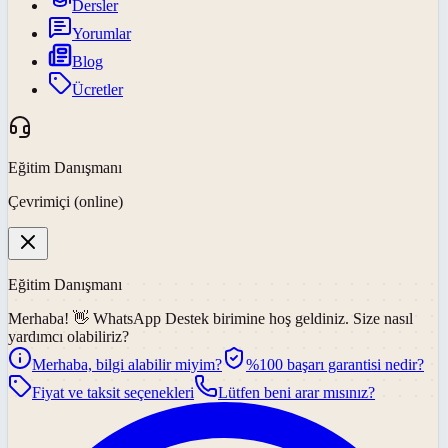
Dersler
Yorumlar
Blog
Ücretler
Eğitim Danışmanı
Çevrimiçi (online)
Eğitim Danışmanı
Merhaba! 👋
WhatsApp Destek
birimine hoş geldiniz. Size nasıl
yardımcı olabiliriz?
Merhaba, bilgi alabilir miyim?
%100 başarı garantisi nedir?
Fiyat ve taksit seçenekleri
Lütfen beni arar mısınız?