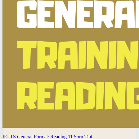
IELTS General Format: Reading 11 Soru Tipi