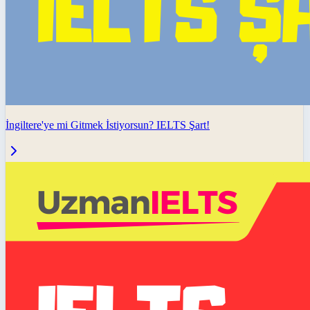
İngiltere'ye mi Gitmek İstiyorsun? IELTS Şart!