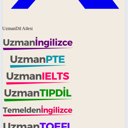
UzmanDil Ailesi