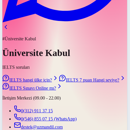
#Üniversite Kabul
Üniversite Kabul
IELTS soruları
IELTS hangi ülke için?
IELTS 7 puan Hangi seviye?
IELTS Sınavı Online mı?
İletişim Merkezi (09.00 - 22.00)
0(312) 911 37 15
0(546) 855 07 15
(WhatsApp)
destek@uzmandil.com