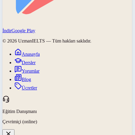
İndir
Google Play
©
2026
UzmanIELTS
— Tüm hakları saklıdır.
Anasayfa
Dersler
Yorumlar
Blog
Ücretler
Eğitim Danışmanı
Çevrimiçi (online)