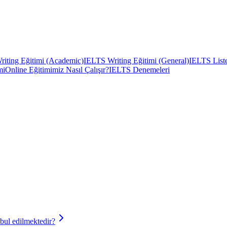
iting Eğitimi (Academic)
IELTS Writing Eğitimi (General)
IELTS Liste
mi
Online Eğitimimiz Nasıl Çalışır?
IELTS Denemeleri
bul edilmektedir?