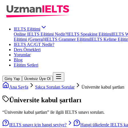
IELTS Eğitimi
Online IELTS Eğitimi Nedir?
IELTS Speaking Eğitimi
IELTS Wr
Eğitimi (General)
IELTS Grammer Eğitimi
IELTS Kelime Eğiti
IELTS AC/GT Nedir?
Ders Örnekleri
Yorumlar
Blog
Eğitim Setleri
Giriş Yap
Ücretsiz Üye Ol
Ana Sayfa
Sıkça Sorulan Sorular
Üniversite kabul şartları
Üniversite kabul şartları
“
Üniversite kabul şartları
” ile ilgili
IELTS
sınavı soruları.
IELTS sınavı için hangi seviye?
Hangi ülkelerde IELTS ka