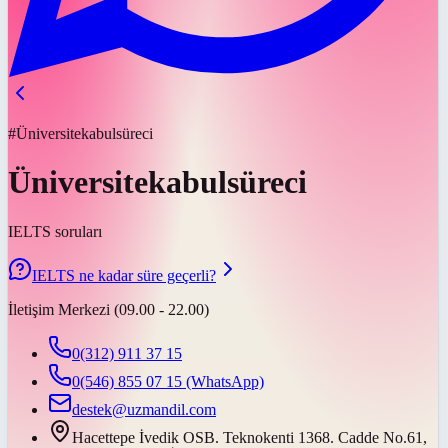
#Üniversitekabulsüreci
Üniversitekabulsüreci
IELTS soruları
IELTS ne kadar süre geçerli?
İletişim Merkezi (09.00 - 22.00)
0(312) 911 37 15
0(546) 855 07 15
(WhatsApp)
destek@uzmandil.com
Hacettepe İvedik OSB. Teknokenti 1368. Cadde No.61,