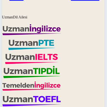
UzmanDil Ailesi