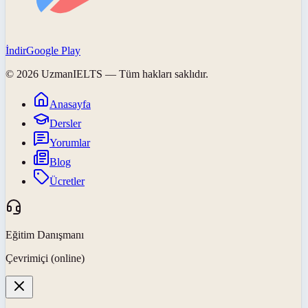
İndir
Google Play
©
2026
UzmanIELTS
— Tüm hakları saklıdır.
Anasayfa
Dersler
Yorumlar
Blog
Ücretler
Eğitim Danışmanı
Çevrimiçi (online)