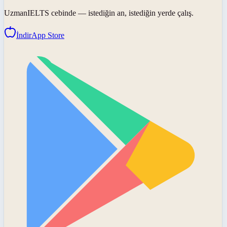
UzmanIELTS
cebinde — istediğin an, istediğin yerde çalış.
İndir
App Store