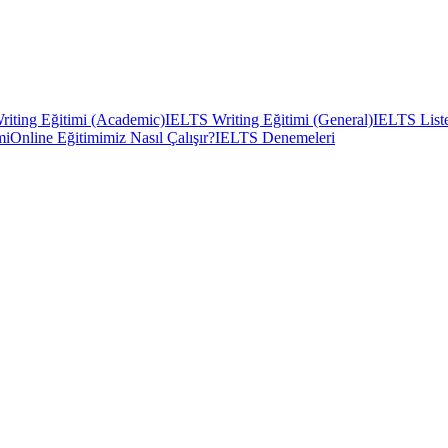
iting Eğitimi (Academic)
IELTS Writing Eğitimi (General)
IELTS Liste
mi
Online Eğitimimiz Nasıl Çalışır?
IELTS Denemeleri