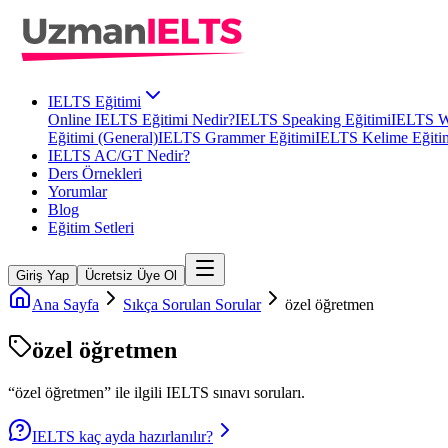
IELTS Eğitimi
Online IELTS Eğitimi Nedir?
IELTS Speaking Eğitimi
IELTS Wr
Eğitimi (General)
IELTS Grammer Eğitimi
IELTS Kelime Eğiti
IELTS AC/GT Nedir?
Ders Örnekleri
Yorumlar
Blog
Eğitim Setleri
Giriş Yap
Ücretsiz Üye Ol
Ana Sayfa
Sıkça Sorulan Sorular
özel öğretmen
özel öğretmen
“
özel öğretmen
” ile ilgili
IELTS
sınavı soruları.
IELTS kaç ayda hazırlanılır?