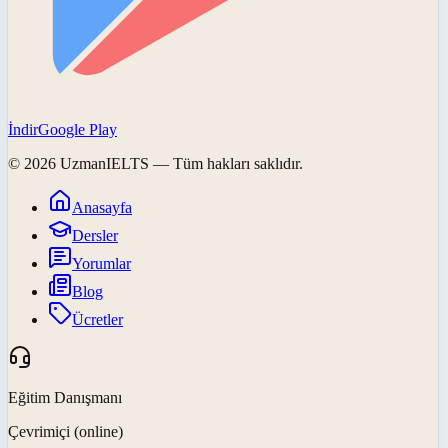
İndir
Google Play
©
2026
UzmanIELTS
— Tüm hakları saklıdır.
Anasayfa
Dersler
Yorumlar
Blog
Ücretler
Eğitim Danışmanı
Çevrimiçi (online)