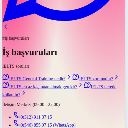
#İş başvuruları
İş başvuruları
IELTS soruları
IELTS General Training nedir?
IELTS zor mudur?
IELTS en az kaç puan almak gerekir?
IELTS nerede
kullanılır?
İletişim Merkezi (09.00 - 22.00)
0(312) 911 37 15
0(546) 855 07 15
(WhatsApp)