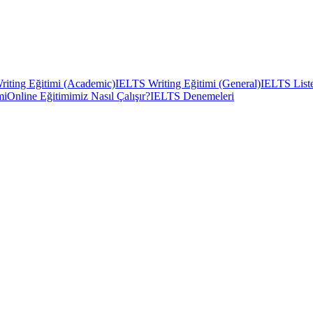
iting Eğitimi (Academic)
IELTS Writing Eğitimi (General)
IELTS Liste
mi
Online Eğitimimiz Nasıl Çalışır?
IELTS Denemeleri