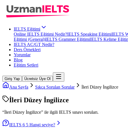
IELTS Eğitimi
Online IELTS Eğitimi Nedir?
IELTS Speaking Eğitimi
IELTS Wr
Eğitimi (General)
IELTS Grammer Eğitimi
IELTS Kelime Eğiti
IELTS AC/GT Nedir?
Ders Örnekleri
Yorumlar
Blog
Eğitim Setleri
Giriş Yap
Ücretsiz Üye Ol
Ana Sayfa
Sıkça Sorulan Sorular
İleri Düzey İngilizce
İleri Düzey İngilizce
“
İleri Düzey İngilizce
” ile ilgili
IELTS
sınavı soruları.
IELTS 6 5 Hangi seviye?