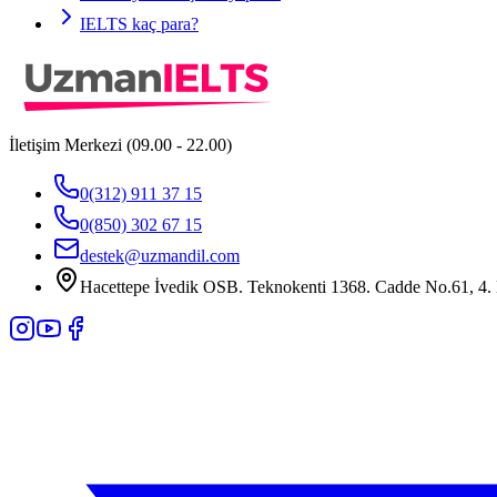
IELTS kaç para?
İletişim Merkezi (09.00 - 22.00)
0(312) 911 37 15
0(850) 302 67 15
destek@uzmandil.com
Hacettepe İvedik OSB. Teknokenti 1368. Cadde No.61, 4