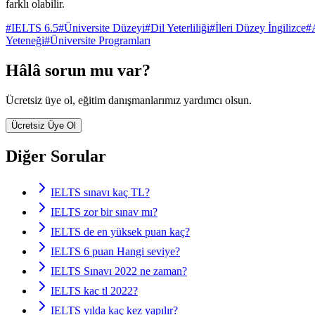
farklı olabilir.
#
IELTS 6.5
#
Üniversite Düzeyi
#
Dil Yeterliliği
#
İleri Düzey İngilizce
#
Yeteneği
#
Üniversite Programları
Hâlâ sorun mu var?
Ücretsiz üye ol, eğitim danışmanlarımız yardımcı olsun.
Ücretsiz Üye Ol
Diğer Sorular
IELTS sınavı kaç TL?
IELTS zor bir sınav mı?
IELTS de en yüksek puan kaç?
IELTS 6 puan Hangi seviye?
IELTS Sınavı 2022 ne zaman?
IELTS kac tl 2022?
IELTS yılda kaç kez yapılır?