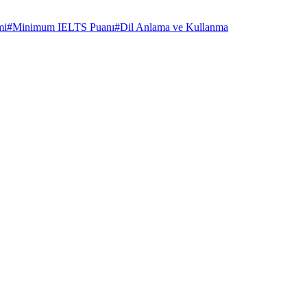
mi
#
Minimum IELTS Puanı
#
Dil Anlama ve Kullanma