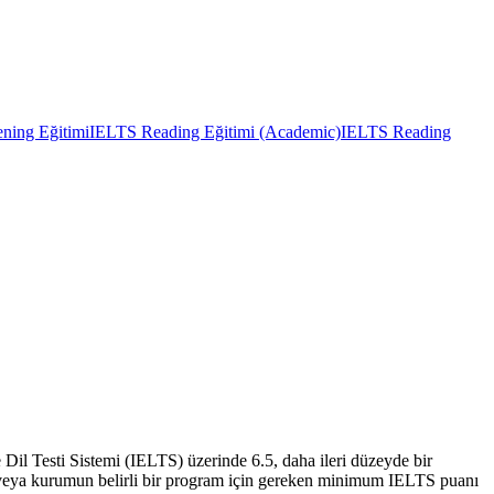
ning Eğitimi
IELTS Reading Eğitimi (Academic)
IELTS Reading
e Dil Testi Sistemi (IELTS) üzerinde 6.5, daha ileri düzeyde bir
in veya kurumun belirli bir program için gereken minimum IELTS puanı