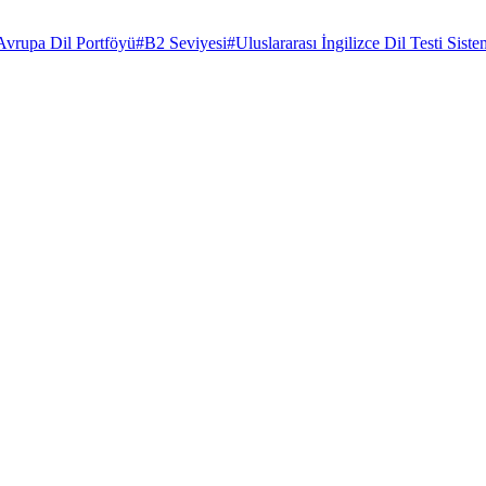
Avrupa Dil Portföyü
#
B2 Seviyesi
#
Uluslararası İngilizce Dil Testi Siste