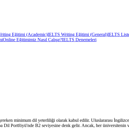
iting Eğitimi (Academic)
IELTS Writing Eğitimi (General)
IELTS Liste
mi
Online Eğitimimiz Nasıl Çalışır?
IELTS Denemeleri
ereken minimum dil yeterliliği olarak kabul edilir. Uluslararası İngilizc
upa Dil Portföyü'nde B2 seviyesine denk gelir. Ancak, her üniversiten