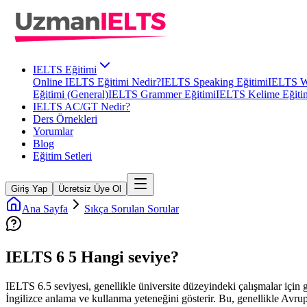
IELTS Eğitimi
Online IELTS Eğitimi Nedir?
IELTS Speaking Eğitimi
IELTS Wr
Eğitimi (General)
IELTS Grammer Eğitimi
IELTS Kelime Eğiti
IELTS AC/GT Nedir?
Ders Örnekleri
Yorumlar
Blog
Eğitim Setleri
Giriş Yap
Ücretsiz Üye Ol
Ana Sayfa
Sıkça Sorulan Sorular
IELTS 6 5 Hangi seviye?
IELTS 6.5 seviyesi, genellikle üniversite düzeyindeki çalışmalar için g
İngilizce anlama ve kullanma yeteneğini gösterir. Bu, genellikle Avr