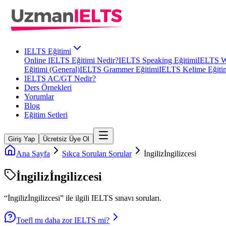
IELTS Eğitimi
Online IELTS Eğitimi Nedir?
IELTS Speaking Eğitimi
IELTS Wr
Eğitimi (General)
IELTS Grammer Eğitimi
IELTS Kelime Eğiti
IELTS AC/GT Nedir?
Ders Örnekleri
Yorumlar
Blog
Eğitim Setleri
Giriş Yap
Ücretsiz Üye Ol
Ana Sayfa
Sıkça Sorulan Sorular
İngilizİngilizcesi
İngilizİngilizcesi
“
İngilizİngilizcesi
” ile ilgili
IELTS
sınavı soruları.
Toefl mı daha zor IELTS mi?