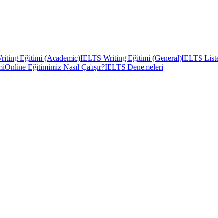
iting Eğitimi (Academic)
IELTS Writing Eğitimi (General)
IELTS Liste
mi
Online Eğitimimiz Nasıl Çalışır?
IELTS Denemeleri