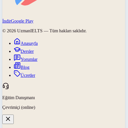
İndir
Google Play
©
2026
UzmanIELTS
— Tüm hakları saklıdır.
Anasayfa
Dersler
Yorumlar
Blog
Ücretler
Eğitim Danışmanı
Çevrimiçi (online)