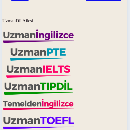
UzmanDil Ailesi