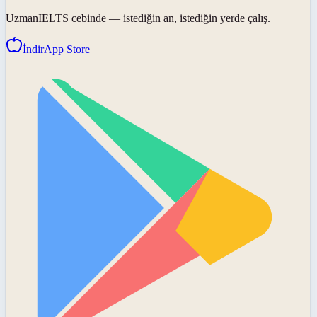
UzmanIELTS
cebinde — istediğin an, istediğin yerde çalış.
İndir
App Store