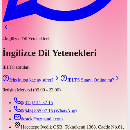
#İngilizce Dil Yetenekleri
İngilizce Dil Yetenekleri
IELTS soruları
Ielts kursu kaç ay sürer?
IELTS Sınavı Online mı?
İletişim Merkezi (09.00 - 22.00)
0(312) 911 37 15
0(546) 855 07 15
(WhatsApp)
destek@uzmandil.com
Hacettepe İvedik OSB. Teknokenti 1368. Cadde No.61,