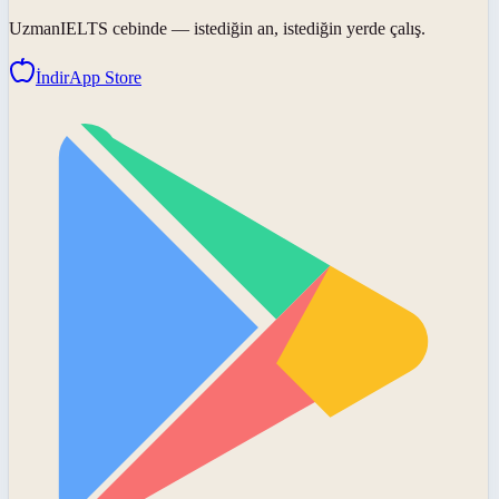
UzmanIELTS
cebinde — istediğin an, istediğin yerde çalış.
İndir
App Store