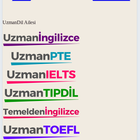
UzmanDil Ailesi