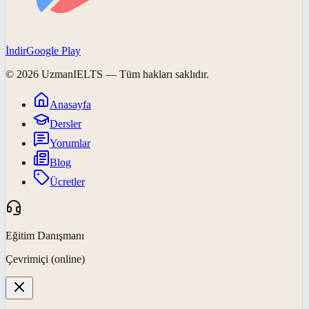
İndir
Google Play
©
2026
UzmanIELTS
— Tüm hakları saklıdır.
Anasayfa
Dersler
Yorumlar
Blog
Ücretler
Eğitim Danışmanı
Çevrimiçi (online)