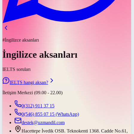
#İngilizce aksanları
İngilizce aksanları
IELTS soruları
IELTS hangi aksan?
İletişim Merkezi (09.00 - 22.00)
0(312) 911 37 15
0(546) 855 07 15
(WhatsApp)
destek@uzmandil.com
Hacettepe İvedik OSB. Teknokenti 1368. Cadde No.61,