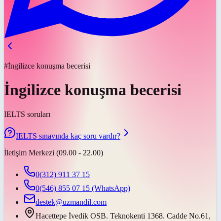
#İngilizce konuşma becerisi
İngilizce konuşma becerisi
IELTS soruları
IELTS sınavında kaç soru vardır?
İletişim Merkezi (09.00 - 22.00)
0(312) 911 37 15
0(546) 855 07 15
(WhatsApp)
destek@uzmandil.com
Hacettepe İvedik OSB. Teknokenti 1368. Cadde No.61,