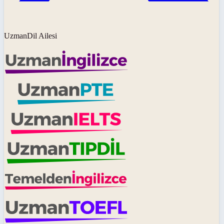
UzmanDil Ailesi