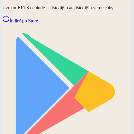
UzmanIELTS
cebinde — istediğin an, istediğin yerde çalış.
İndir
App Store