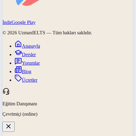
İndir
Google Play
©
2026
UzmanIELTS
— Tüm hakları saklıdır.
Anasayfa
Dersler
Yorumlar
Blog
Ücretler
Eğitim Danışmanı
Çevrimiçi (online)