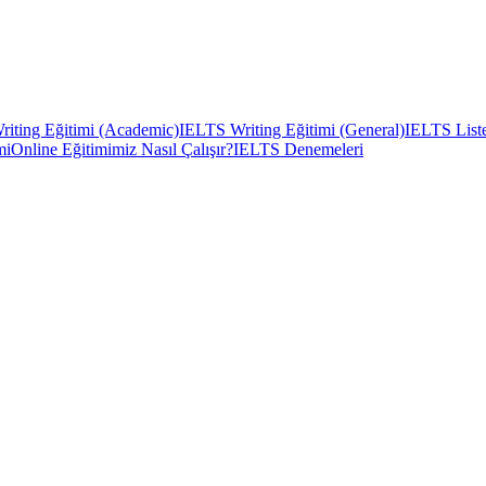
iting Eğitimi (Academic)
IELTS Writing Eğitimi (General)
IELTS Liste
mi
Online Eğitimimiz Nasıl Çalışır?
IELTS Denemeleri