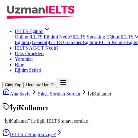
IELTS Eğitimi
Online IELTS Eğitimi Nedir?
IELTS Speaking Eğitimi
IELTS Wr
Eğitimi (General)
IELTS Grammer Eğitimi
IELTS Kelime Eğiti
IELTS AC/GT Nedir?
Ders Örnekleri
Yorumlar
Blog
Eğitim Setleri
Giriş Yap
Ücretsiz Üye Ol
Ana Sayfa
Sıkça Sorulan Sorular
İyiKullanıcı
İyiKullanıcı
“
İyiKullanıcı
” ile ilgili
IELTS
sınavı soruları.
IELTS 7 Hangi seviye?