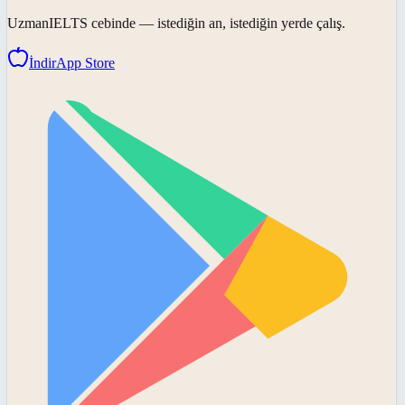
UzmanIELTS
cebinde — istediğin an, istediğin yerde çalış.
İndir
App Store