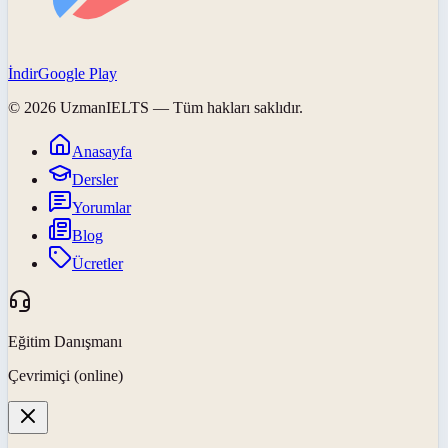
İndir
Google Play
©
2026
UzmanIELTS
— Tüm hakları saklıdır.
Anasayfa
Dersler
Yorumlar
Blog
Ücretler
Eğitim Danışmanı
Çevrimiçi (online)