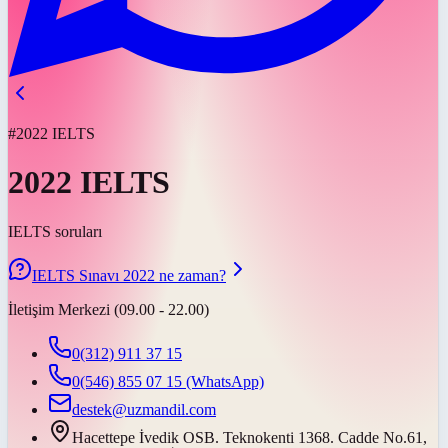
#2022 IELTS
2022 IELTS
IELTS soruları
IELTS Sınavı 2022 ne zaman?
İletişim Merkezi (09.00 - 22.00)
0(312) 911 37 15
0(546) 855 07 15
(WhatsApp)
destek@uzmandil.com
Hacettepe İvedik OSB. Teknokenti 1368. Cadde No.61,