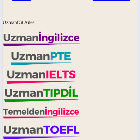
UzmanDil Ailesi